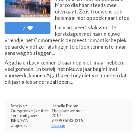
Marco die haar steeds mee
uitvraagt. Ze is trouwens ook
helemaal niet op zoek naar liefde.
Lucy arriveert vlak voor de
7
kerstdagen met haar nieuwe
vriendje, het Comomeer is de meest romantische plek
op aarde vindt ze - als hij zijn telefoon tenminste maar
eens weg zou leggen...
Agatha en Lucy kennen elkaar nog niet, maar hebben
veel gemeen. En terwijl het nieuwe jaar begint met
vuurwerk, kunnen Agatha en Lucy niet vermoeden dat
dit jaar alles anders zal lopen...
Schrijver:
Isabelle Broom
Oorspronkelijke titel:
The place we met
Eerste uitgave:
2017
ISBN/EAN:
9789046830215
Uitgever:
Oceaan