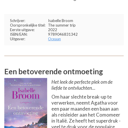
Schrijver:
Isabelle Broom
Oorspronkelijke titel:
The summer trip
Eerste uitgave:
2022
ISBN/EAN:
9789046831342
Uitgever:
Oceaan
Een betoverende ontmoeting
Het leek de perfecte plek om de
liefde te ontvluchten...
Om haar slechte break-up te
verwerken, neemt Agatha voor
een paar maanden een baan aan
als reisleider aan het Comomeer
in Italië. Ze heeft het superdruk -
veel te druk voor de populaire