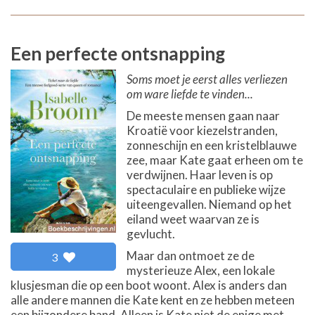
Een perfecte ontsnapping
Soms moet je eerst alles verliezen
om ware liefde te vinden...
De meeste mensen gaan naar
Kroatië voor kiezelstranden,
zonneschijn en een kristelblauwe
zee, maar Kate gaat erheen om te
verdwijnen. Haar leven is op
spectaculaire en publieke wijze
uiteengevallen. Niemand op het
eiland weet waarvan ze is
gevlucht.
Maar dan ontmoet ze de
3
mysterieuze Alex, een lokale
klusjesman die op een boot woont. Alex is anders dan
alle andere mannen die Kate kent en ze hebben meteen
een bijzondere band. Alleen is Kate niet de enige met