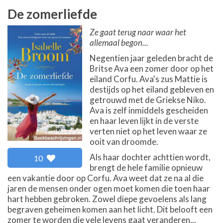
De zomerliefde
Ze gaat terug naar waar het
allemaal begon...
Negentien jaar geleden bracht de
Britse Ava een zomer door op het
eiland Corfu. Ava's zus Mattie is
destijds op het eiland gebleven en
getrouwd met de Griekse Niko.
Ava is zelf inmiddels gescheiden
en haar leven lijkt in de verste
verten niet op het leven waar ze
ooit van droomde.
Als haar dochter achttien wordt,
10
brengt de hele familie opnieuw
een vakantie door op Corfu. Ava weet dat ze na al die
jaren de mensen onder ogen moet komen die toen haar
hart hebben gebroken. Zowel diepe gevoelens als lang
begraven geheimen komen aan het licht. Dit belooft een
zomer te worden die vele levens gaat veranderen...