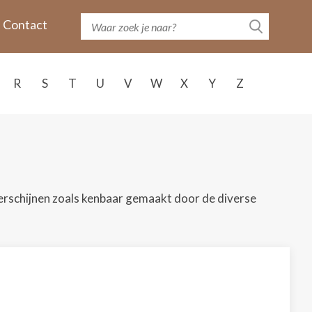
Contact
R
S
T
U
V
W
X
Y
Z
verschijnen zoals kenbaar gemaakt door de diverse