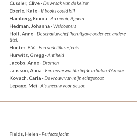
Cussler, Clive
- De wraak van de keizer
Eberle, Kate
- If books could kill
Hamberg, Emma
- Au revoir, Agneta
Hedman, Johanna
- Weldoeners
Holt, Anne
- De schaduwchef (heruitgave onder een andere
titel)
Hunter, E.V.
- Een dodelijke erfenis
Hurwitz, Gregg
- Antiheld
Jacobs, Anne
- Dromen
Jansson, Anna
- Een onverwachte liefde in Salon d’Amour
Kovach, Carla
- De vrouw van mijn echtgenoot
Lepage, Meï
- Als sneeuw voor de zon
Fields, Helen
- Perfecte jacht