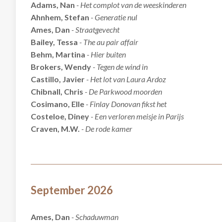
Adams, Nan
- Het complot van de weeskinderen
Ahnhem, Stefan
- Generatie nul
Ames, Dan
- Straatgevecht
Bailey, Tessa
- The au pair affair
Behm, Martina
- Hier buiten
Brokers, Wendy
- Tegen de wind in
Castillo, Javier
- Het lot van Laura Ardoz
Chibnall, Chris
- De Parkwood moorden
Cosimano, Elle
- Finlay Donovan fikst het
Costeloe, Diney
- Een verloren meisje in Parijs
Craven, M.W.
- De rode kamer
September 2026
Ames, Dan
- Schaduwman