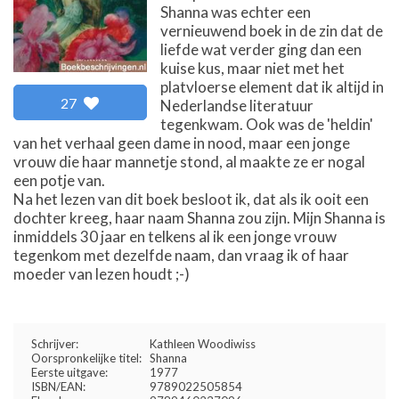
Shanna was echter een
vernieuwend boek in de zin dat de
liefde wat verder ging dan een
kuise kus, maar niet met het
platvloerse element dat ik altijd in
27
Nederlandse literatuur
tegenkwam. Ook was de 'heldin'
van het verhaal geen dame in nood, maar een jonge
vrouw die haar mannetje stond, al maakte ze er nogal
een potje van.
Na het lezen van dit boek besloot ik, dat als ik ooit een
dochter kreeg, haar naam Shanna zou zijn. Mijn Shanna is
inmiddels 30 jaar en telkens al ik een jonge vrouw
tegenkom met dezelfde naam, dan vraag ik of haar
moeder van lezen houdt ;-)
Schrijver:
Kathleen Woodiwiss
Oorspronkelijke titel:
Shanna
Eerste uitgave:
1977
ISBN/EAN:
9789022505854