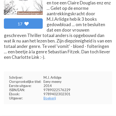
en toe een Claire Douglas enz enz
... Gelet op de enorme
aantrekkingskracht door
M.J.Arlidge heb ik 3 books
17
gedowbload ... om te besluiten
dat een door vrouwen
geschreven Thriller totaal anders is opgebouwd dan
wat ik nu aan het lezen ben. Zijn diepzinnigheid is van een
totaal ander genre. Te veel 'vomit' - bloed - folteringen
... een beetje à la genre Sebastian Fitzek. Dan toch liever
een Charlotte Link :-).
Schrijver:
M.J. Arlidge
Oorspronkelijke titel:
Eeny meeny
Eerste uitgave:
2014
ISBN/EAN:
9789022576229
Ebook:
9789402302301
Uitgever:
Boekerij