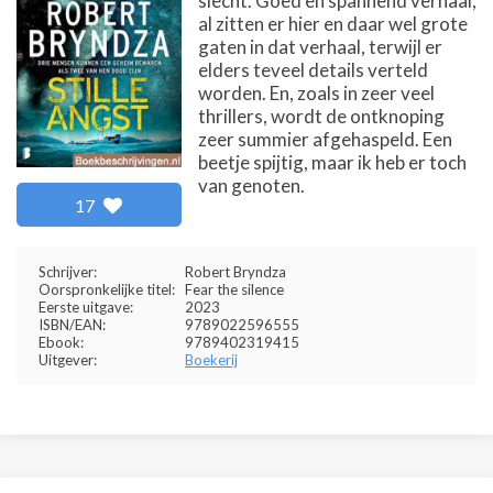
slecht. Goed en spannend verhaal,
al zitten er hier en daar wel grote
gaten in dat verhaal, terwijl er
elders teveel details verteld
worden. En, zoals in zeer veel
thrillers, wordt de ontknoping
zeer summier afgehaspeld. Een
beetje spijtig, maar ik heb er toch
van genoten.
17
Schrijver:
Robert Bryndza
Oorspronkelijke titel:
Fear the silence
Eerste uitgave:
2023
ISBN/EAN:
9789022596555
Ebook:
9789402319415
Uitgever:
Boekerij