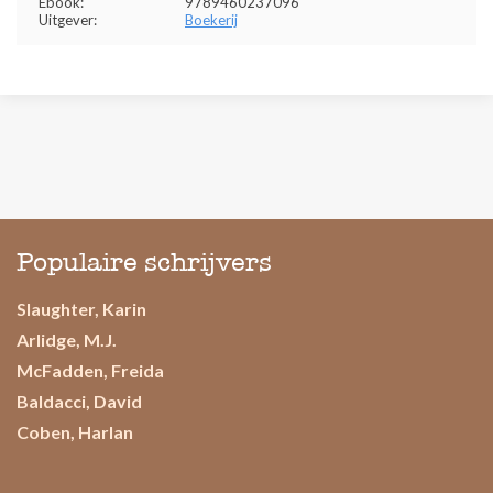
Ebook:
9789460237096
Uitgever:
Boekerij
Populaire schrijvers
Slaughter, Karin
Arlidge, M.J.
McFadden, Freida
Baldacci, David
Coben, Harlan