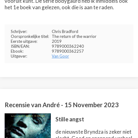
vooruit kunt. De serie bodygaurd heb ik inmiddels ook
het 1e boek van gelezen, ook die is aan te raden.
Schrijver:
Chris Bradford
Oorspronkelijke titel:
The return of the warrior
Eerste uitgave:
2019
ISBN/EAN:
9789000362240
Ebook:
9789000362257
Uitgever:
Van Goor
Recensie van
André
-
15 November 2023
Stille angst
de nieuwste Bryndza is zeker niet