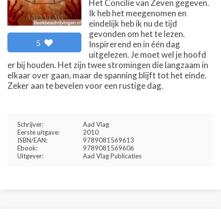
Het Concilie van Zeven gegeven.
Ik heb het meegenomen en
eindelijk heb ik nu de tijd
gevonden om het te lezen.
5
Inspirerend en in één dag
uitgelezen. Je moet wel je hoofd
er bij houden. Het zijn twee stromingen die langzaam in
elkaar over gaan, maar de spanning blijft tot het einde.
Zeker aan te bevelen voor een rustige dag.
Schrijver:
Aad Vlag
Eerste uitgave:
2010
ISBN/EAN:
9789081569613
Ebook:
9789081569606
Uitgever:
Aad Vlag Publicaties