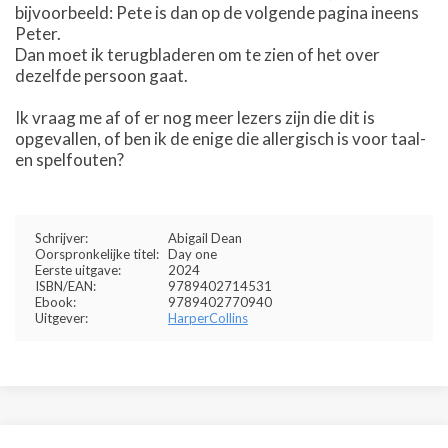
bijvoorbeeld: Pete is dan op de volgende pagina ineens
Peter.
Dan moet ik terugbladeren om te zien of het over
dezelfde persoon gaat.
Ik vraag me af of er nog meer lezers zijn die dit is
opgevallen, of ben ik de enige die allergisch is voor taal-
en spelfouten?
Schrijver:
Abigail Dean
Oorspronkelijke titel:
Day one
Eerste uitgave:
2024
ISBN/EAN:
9789402714531
Ebook:
9789402770940
Uitgever:
HarperCollins