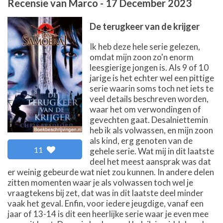
Recensie van
Marco
-
17 December 2023
De terugkeer van de krijger
Ik heb deze hele serie gelezen,
omdat mijn zoon zo'n enorm
leesgierige jongen is. Als 9 of 10
jarige is het echter wel een pittige
serie waarin soms toch net iets te
veel details beschreven worden,
waar het om verwondingen of
gevechten gaat. Desalniettemin
heb ik als volwassen, en mijn zoon
als kind, erg genoten van de
11
gehele serie. Wat mij in dit laatste
deel het meest aansprak was dat
er weinig gebeurde wat niet zou kunnen. In andere delen
zitten momenten waar je als volwassen toch wel je
vraagtekens bij zet, dat was in dit laatste deel minder
vaak het geval. Enfin, voor iedere jeugdige, vanaf een
jaar of 13-14 is dit een heerlijke serie waar je even mee