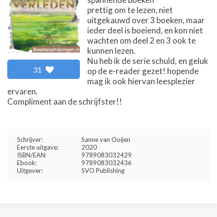
prettig om te lezen, niet
uitgekauwd over 3 boeken, maar
ieder deel is boeiend, en kon niet
wachten om deel 2 en 3 ook te
kunnen lezen.
Nu heb ik de serie schuld, en geluk
31
op de e-reader gezet! hopende
mag ik ook hiervan leesplezier
ervaren.
Compliment aan de schrijfster!!
Schrijver:
Sanne van Ooijen
Eerste uitgave:
2020
ISBN/EAN:
9789083032429
Ebook:
9789083032436
Uitgever:
SVO Publishing