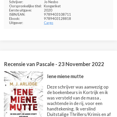
Schrijver:
Jo Nesbo
Oorspronkelijke titel:
Kongeriket
Eerste uitgave:
2020
ISBN/EAN:
9789403108711
Ebook:
9789403128818
Uitgever:
Cargo
Recensie van
Pascale
-
23 November 2022
Iene miene mutte
Deze schrijver was aanwezig op
de boekenbeurs in Kortrijk en ik
was versteld van de massa ,
wachtende in de rij, voor een
handtekening. Ik verslind
Duitstalige Thrillers/Krimis en af