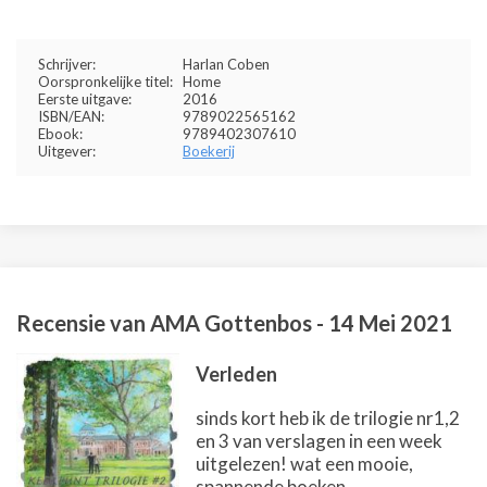
Schrijver:
Harlan Coben
Oorspronkelijke titel:
Home
Eerste uitgave:
2016
ISBN/EAN:
9789022565162
Ebook:
9789402307610
Uitgever:
Boekerij
Recensie van
AMA Gottenbos
-
14 Mei 2021
Verleden
sinds kort heb ik de trilogie nr1,2
en 3 van verslagen in een week
uitgelezen! wat een mooie,
spannende boeken