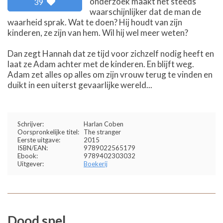
onderzoek maakt het steeds
39
waarschijnlijker dat de man de
waarheid sprak. Wat te doen? Hij houdt van zijn
kinderen, ze zijn van hem. Wil hij wel meer weten?
Dan zegt Hannah dat ze tijd voor zichzelf nodig heeft en
laat ze Adam achter met de kinderen. En blijft weg.
Adam zet alles op alles om zijn vrouw terug te vinden en
duikt in een uiterst gevaarlijke wereld...
Schrijver:
Harlan Coben
Oorspronkelijke titel:
The stranger
Eerste uitgave:
2015
ISBN/EAN:
9789022565179
Ebook:
9789402303032
Uitgever:
Boekerij
Dood spel