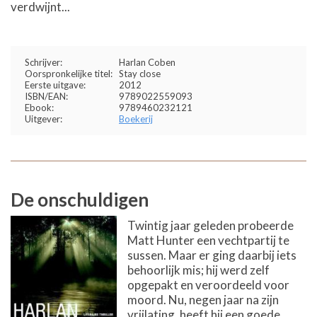
verdwijnt...
Schrijver:
Harlan Coben
Oorspronkelijke titel:
Stay close
Eerste uitgave:
2012
ISBN/EAN:
9789022559093
Ebook:
9789460232121
Uitgever:
Boekerij
De onschuldigen
Twintig jaar geleden probeerde
Matt Hunter een vechtpartij te
sussen. Maar er ging daarbij iets
behoorlijk mis; hij werd zelf
opgepakt en veroordeeld voor
moord. Nu, negen jaar na zijn
vrijlating, heeft hij een goede