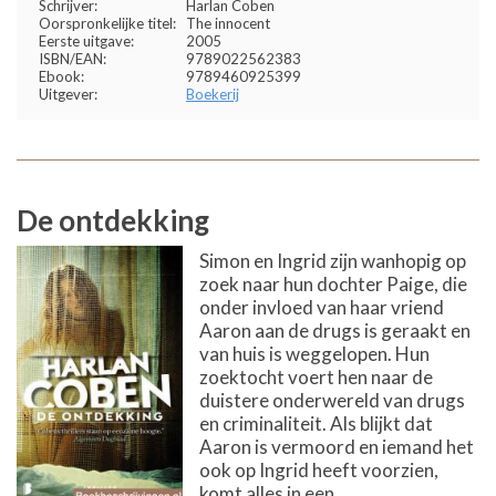
Schrijver:
Harlan Coben
Oorspronkelijke titel:
The innocent
Eerste uitgave:
2005
ISBN/EAN:
9789022562383
Ebook:
9789460925399
Uitgever:
Boekerij
De ontdekking
Simon en Ingrid zijn wanhopig op
zoek naar hun dochter Paige, die
onder invloed van haar vriend
Aaron aan de drugs is geraakt en
van huis is weggelopen. Hun
zoektocht voert hen naar de
duistere onderwereld van drugs
en criminaliteit. Als blijkt dat
Aaron is vermoord en iemand het
ook op Ingrid heeft voorzien,
komt alles in een