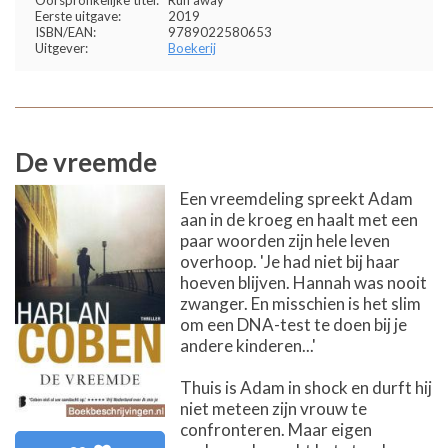
Oorspronkelijke titel:
Run away
Eerste uitgave:
2019
ISBN/EAN:
9789022580653
Uitgever:
Boekerij
De vreemde
Een vreemdeling spreekt Adam
aan in de kroeg en haalt met een
paar woorden zijn hele leven
overhoop. 'Je had niet bij haar
hoeven blijven. Hannah was nooit
zwanger. En misschien is het slim
om een DNA-test te doen bij je
andere kinderen...'
Thuis is Adam in shock en durft hij
niet meteen zijn vrouw te
confronteren. Maar eigen