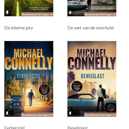
De interne jury
De wet van de onschuld
Eerherstel
Bewijslast