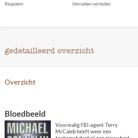
Requiem
Verraden verleden
gedetailleerd overzicht
Overzicht
Bloedbeeld
Voormalig FBI-agent Terry
McCaleb heeft weer een
toekomst dankzij een nieuw hart