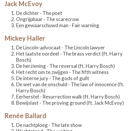
Jack McEvoy
De dichter - The poet
Ongrijpbaar - The scarecrow
Een gewaarschuwd man - Fair warning
Mickey Haller
De Lincoln-advocaat - The Lincoln lawyer
Het laatste oordeel - The brass verdict (ft. Harry
Bosch)
De herziening - The reversal (ft. Harry Bosch)
Het recht om te zwijgen - The fifth witness
De interne jury - The gods of guilt
De wet van de onschuld - The law of innocence (ft.
Harry Bosch)
Eerherstel - Resurrection walk (ft. Harry Bosch)
Bewijslast - The proving ground (ft. Jack McEvoy)
Renée Ballard
De nachtploeg - The late show