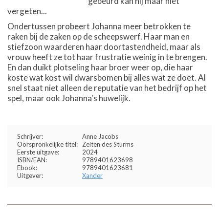
gebeurd kan hij maar niet
vergeten...
Ondertussen probeert Johanna meer betrokken te
raken bij de zaken op de scheepswerf. Haar man en
stiefzoon waarderen haar doortastendheid, maar als
vrouw heeft ze tot haar frustratie weinig in te brengen.
En dan duikt plotseling haar broer weer op, die haar
koste wat kost wil dwarsbomen bij alles wat ze doet. Al
snel staat niet alleen de reputatie van het bedrijf op het
spel, maar ook Johanna's huwelijk.
Schrijver:
Anne Jacobs
Oorspronkelijke titel:
Zeiten des Sturms
Eerste uitgave:
2024
ISBN/EAN:
9789401623698
Ebook:
9789401623681
Uitgever:
Xander