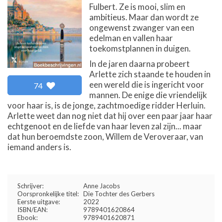
Fulbert. Ze is mooi, slim en
ambitieus. Maar dan wordt ze
ongewenst zwanger van een
edelman en vallen haar
toekomstplannen in duigen.
In de jaren daarna probeert
Arlette zich staande te houden in
een wereld die is ingericht voor
74
mannen. De enige die vriendelijk
voor haar is, is de jonge, zachtmoedige ridder Herluin.
Arlette weet dan nog niet dat hij over een paar jaar haar
echtgenoot en de liefde van haar leven zal zijn... maar
dat hun beroemdste zoon, Willem de Veroveraar, van
iemand anders is.
Schrijver:
Anne Jacobs
Oorspronkelijke titel:
Die Tochter des Gerbers
Eerste uitgave:
2022
ISBN/EAN:
9789401620864
Ebook:
9789401620871