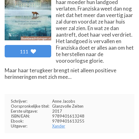
haar moeder hun landgoed
verlaten. Franziska weet dan nog
niet dat het meer dan veertig jaar
zal duren voordat ze haar huis
weer zal zien. En wat ze dan
aantreft, doet haar veel verdriet.
Het landgoed is vervallen en
Franziska doet er alles aan om het
111
te herstellen naar de
vooroorlogse glorie.
Maar haar terugkeer brengt niet alleen positieve
herinneringen met zich mee...
Schrijver:
Anne Jacobs
Oorspronkelijke titel:
Glanzvolle Zeiten
Eerste uitgave:
2017
ISBN/EAN:
9789401613248
Ebook:
9789401613255
Uitgever:
Xander