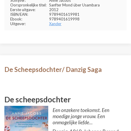
Schrijver:
Anne Jacobs
Oorspronkelijke titel:
Sanfter Mond über Usambara
Eerste uitgave:
2012
ISBN/EAN:
9789401619981
Ebook:
9789401619998
Uitgever:
Xander
De Scheepsdochter/ Danzig Saga
De scheepsdochter
Een onzekere toekomst. Een
moedige jonge vrouw. Een
onmogelijke liefde...