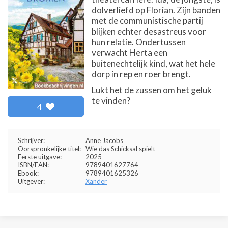
dolverliefd op Florian. Zijn banden
met de communistische partij
blijken echter desastreus voor
hun relatie. Ondertussen
verwacht Herta een
buitenechtelijk kind, wat het hele
dorp in rep en roer brengt.
Lukt het de zussen om het geluk
te vinden?
4
Schrijver:
Anne Jacobs
Oorspronkelijke titel:
Wie das Schicksal spielt
Eerste uitgave:
2025
ISBN/EAN:
9789401627764
Ebook:
9789401625326
Uitgever:
Xander