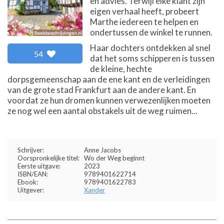
en advies. Terwijl elke klant zijn
eigen verhaal heeft, probeert
Marthe iedereen te helpen en
ondertussen de winkel te runnen.
Haar dochters ontdekken al snel
54
dat het soms schipperen is tussen
de kleine, hechte
dorpsgemeenschap aan de ene kant en de verleidingen
van de grote stad Frankfurt aan de andere kant. En
voordat ze hun dromen kunnen verwezenlijken moeten
ze nog wel een aantal obstakels uit de weg ruimen...
Schrijver:
Anne Jacobs
Oorspronkelijke titel:
Wo der Weg beginnt
Eerste uitgave:
2023
ISBN/EAN:
9789401622714
Ebook:
9789401622783
Uitgever:
Xander