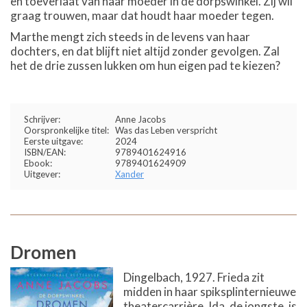
en toeverlaat van haar moeder in de dorpswinkel. Zij wil
graag trouwen, maar dat houdt haar moeder tegen.
Marthe mengt zich steeds in de levens van haar
dochters, en dat blijft niet altijd zonder gevolgen. Zal
het de drie zussen lukken om hun eigen pad te kiezen?
Schrijver:
Anne Jacobs
Oorspronkelijke titel:
Was das Leben verspricht
Eerste uitgave:
2024
ISBN/EAN:
9789401624916
Ebook:
9789401624909
Uitgever:
Xander
Dromen
Dingelbach, 1927. Frieda zit
midden in haar spiksplinternieuwe
theatercarrière. Ida, de jongste, is