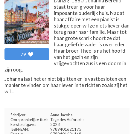
Danzig, 1860. Johanna Berend
staat treurig voor haar
imposante ouderlijk huis. Nadat
haar affaire met een pianist is
stukgelopen wil ze niets liever dan
terug naar haar familie. Maar tot
haar grote schrik hoort ze dat
haar geliefde vader is overleden.
Haar broer Theo is nu het hoofd
79
van het gezin en zijn
vrijgevochten zus is een doorn in
zijn oog.
Johanna laat het er niet bij zitten en is vastbesloten een
manier te vinden om haar leven in te richten zoals zíj het
wil...
Schrijver:
Anne Jacobs
Oorspronkelijke titel:
Tage des Aufbruchs
Eerste uitgave:
2023
ISBN/EAN:
9789401621175
Ebook:
9789401621168