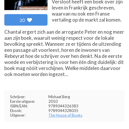
Versloot heeft een boek over zijn
leven in Frankrijk geschreven,
waarvan nu ook een Franse
vertaling op de markt zal komen.
20
Chantal ergert zich aan de arrogante Peter en nog meer
aan zijn boek, waaruit weinig respect voor de lokale
bevolking spreekt. Wanneer ze er tijdens de uitzending
een passage uit voorleest, horen de inwoners van
Rebeyrat hoe de schrijver over hen denkt. Na de eerste
woede en verbijstering is voor hen één ding duidelijk: dit
boek mag nóóit verschijnen. Welke middelen daarvoor
ook moeten worden ingezet...
Schrijver:
Michael Berg
Eerste uitgave:
2010
ISBN/EAN:
9789044326383
Ebook:
9789044328035
Uitgever:
The House of Books