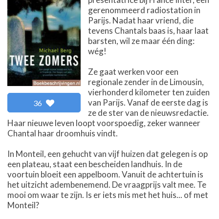
gerenommeerd radiostation in
Parijs. Nadat haar vriend, die
tevens Chantals baas is, haar laat
barsten, wil ze maar één ding:
wég!
Ze gaat werken voor een
regionale zender in de Limousin,
vierhonderd kilometer ten zuiden
van Parijs. Vanaf de eerste dag is
36
ze de ster van de nieuwsredactie.
Haar nieuwe leven loopt voorspoedig, zeker wanneer
Chantal haar droomhuis vindt.
In Monteil, een gehucht van vijf huizen dat gelegen is op
een plateau, staat een bescheiden landhuis. In de
voortuin bloeit een appelboom. Vanuit de achtertuin is
het uitzicht adembenemend. De vraagprijs valt mee. Te
mooi om waar te zijn. Is er iets mis met het huis... of met
Monteil?