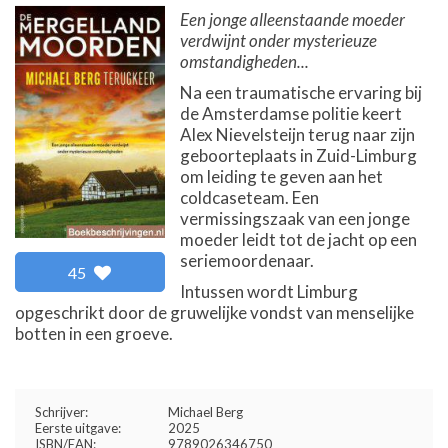
Een jonge alleenstaande moeder
verdwijnt onder mysterieuze
omstandigheden...
Na een traumatische ervaring bij
de Amsterdamse politie keert
Alex Nievelsteijn terug naar zijn
geboorteplaats in Zuid-Limburg
om leiding te geven aan het
coldcaseteam. Een
vermissingszaak van een jonge
moeder leidt tot de jacht op een
seriemoordenaar.
45
Intussen wordt Limburg
opgeschrikt door de gruwelijke vondst van menselijke
botten in een groeve.
Schrijver:
Michael Berg
Eerste uitgave:
2025
ISBN/EAN:
9789026346750