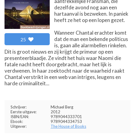
aantrekkelijke Fransman, die
dezelfde avond nog aan een
hartaanval is bezweken. In paniek
heeft ze het op een lopen gezet.
Wanneer Chantal erachter komt
dat de man een bekende politicus
25
is, gaan alle alarmbellen rinkelen.
Dit is groot nieuws en zij krijgt de primeur op een
presenteerblaadje. Ze vindt het huis waar Naomi die
fatale nacht heeft doorgebracht, maar het lijk is
verdwenen. In haar zoektocht naar de waarheid raakt
Chantal verstrikt in een web van intriges, leugens en
harde criminaliteit...
Schrijver:
Michael Berg
Eerste uitgave:
2012
ISBN/EAN:
9789044333701
Ebook:
9789044334753
Uitgever:
The House of Books