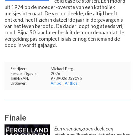
cold case te storten. Een moord
uit 1974 op de moeder-overste van een katholiek
meisjesinternaat. De veroordeelde, die altijd heeft
ontkend, heeft zich in datzelfde jaar in de gevangenis
van het leven beroofd. De dader loopt nog steeds vrij
rond. Bijna 50 jaar later besluit de moordenaar dat de
vergelding pas compleet is als er nog één iemand de
dood in wordt gejaagd.
Schrijver:
Michael Berg
Eerste uitgave:
2026
ISBN/EAN:
9789026359095
Uitgever:
Ambo | Anthos
Finale
Een vriendengroep deelt een
afschuwelijk geheim, tot één van hen