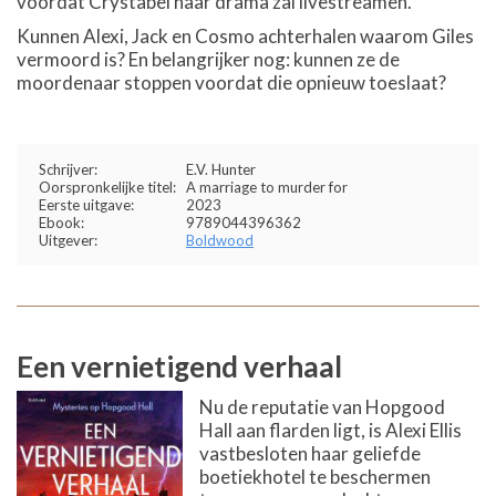
voordat Crystabel haar drama zal livestreamen.
Kunnen Alexi, Jack en Cosmo achterhalen waarom Giles
vermoord is? En belangrijker nog: kunnen ze de
moordenaar stoppen voordat die opnieuw toeslaat?
Schrijver:
E.V. Hunter
Oorspronkelijke titel:
A marriage to murder for
Eerste uitgave:
2023
Ebook:
9789044396362
Uitgever:
Boldwood
Een vernietigend verhaal
Nu de reputatie van Hopgood
Hall aan flarden ligt, is Alexi Ellis
vastbesloten haar geliefde
boetiekhotel te beschermen