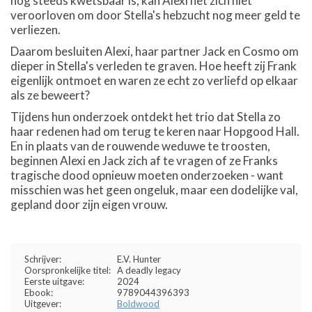
nog steeds kwetsbaar is, kan Alexi het zich niet
veroorloven om door Stella's hebzucht nog meer geld te
verliezen.
Daarom besluiten Alexi, haar partner Jack en Cosmo om
dieper in Stella's verleden te graven. Hoe heeft zij Frank
eigenlijk ontmoet en waren ze echt zo verliefd op elkaar
als ze beweert?
Tijdens hun onderzoek ontdekt het trio dat Stella zo
haar redenen had om terug te keren naar Hopgood Hall.
En in plaats van de rouwende weduwe te troosten,
beginnen Alexi en Jack zich af te vragen of ze Franks
tragische dood opnieuw moeten onderzoeken - want
misschien was het geen ongeluk, maar een dodelijke val,
gepland door zijn eigen vrouw.
Schrijver:
E.V. Hunter
Oorspronkelijke titel:
A deadly legacy
Eerste uitgave:
2024
Ebook:
9789044396393
Uitgever:
Boldwood