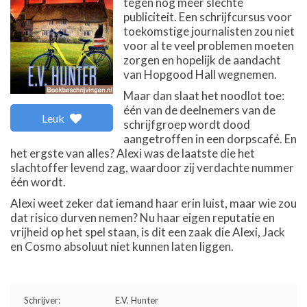
tegen nog meer slechte
publiciteit. Een schrijfcursus voor
toekomstige journalisten zou niet
voor al te veel problemen moeten
zorgen en hopelijk de aandacht
van Hopgood Hall wegnemen.
Maar dan slaat het noodlot toe:
één van de deelnemers van de
Leuk
schrijfgroep wordt dood
aangetroffen in een dorpscafé. En
het ergste van alles? Alexi was de laatste die het
slachtoffer levend zag, waardoor zij verdachte nummer
één wordt.
Alexi weet zeker dat iemand haar erin luist, maar wie zou
dat risico durven nemen? Nu haar eigen reputatie en
vrijheid op het spel staan, is dit een zaak die Alexi, Jack
en Cosmo absoluut niet kunnen laten liggen.
Schrijver:
E.V. Hunter