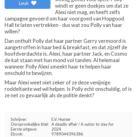
Leuk
windt er geen doekjes om dat ze
Alexi niet mag, en heeft zelfs
campagne gevoerd om haar voorgoed van Hopgood
Hall te laten vertrekken - dus wat zou Polly van haar
willen?
Dan onthult Polly dat haar partner Gerry vermoord is
aangetroffen in haar bed & breakfast, en dat zijzelf de
hoofdverdachte is. Alexi, haar partner Jack, en Cosmo
de kat staan met hun mond vol tanden. Al helemaal
wanneer Polly Alexi smeekt haar te helpen haar
onschuld te bewijzen.
Maar Alexi weet niet zeker of ze deze venijnige
roddeltante wel wil helpen. Is Polly echt onschuldig, of is
ze net zo gevaarlijk als de politie denkt?
Schrijver:
E.V. Hunter
Oorspronkelijke titel:
A deadly affair / A suitor to slay for
Eerste uitgave:
2024
Ebook:
9789044396386