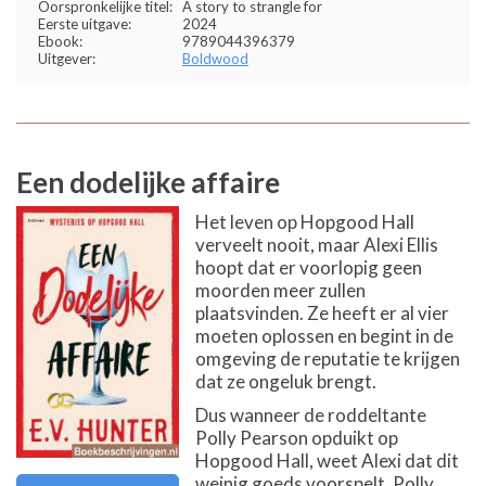
Oorspronkelijke titel:
A story to strangle for
Eerste uitgave:
2024
Ebook:
9789044396379
Uitgever:
Boldwood
Een dodelijke affaire
Het leven op Hopgood Hall
verveelt nooit, maar Alexi Ellis
hoopt dat er voorlopig geen
moorden meer zullen
plaatsvinden. Ze heeft er al vier
moeten oplossen en begint in de
omgeving de reputatie te krijgen
dat ze ongeluk brengt.
Dus wanneer de roddeltante
Polly Pearson opduikt op
Hopgood Hall, weet Alexi dat dit
weinig goeds voorspelt. Polly