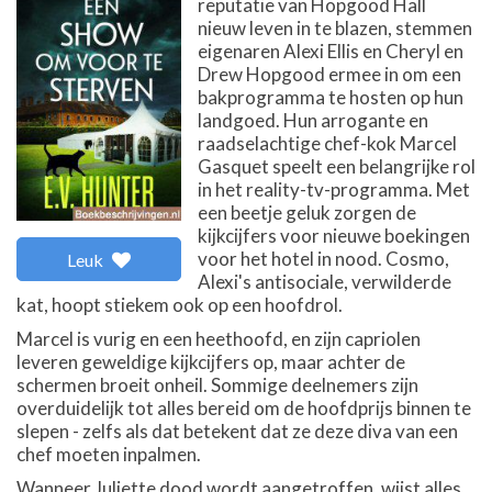
reputatie van Hopgood Hall
nieuw leven in te blazen, stemmen
eigenaren Alexi Ellis en Cheryl en
Drew Hopgood ermee in om een
bakprogramma te hosten op hun
landgoed. Hun arrogante en
raadselachtige chef-kok Marcel
Gasquet speelt een belangrijke rol
in het reality-tv-programma. Met
een beetje geluk zorgen de
kijkcijfers voor nieuwe boekingen
voor het hotel in nood. Cosmo,
Leuk
Alexi's antisociale, verwilderde
kat, hoopt stiekem ook op een hoofdrol.
Marcel is vurig en een heethoofd, en zijn capriolen
leveren geweldige kijkcijfers op, maar achter de
schermen broeit onheil. Sommige deelnemers zijn
overduidelijk tot alles bereid om de hoofdprijs binnen te
slepen - zelfs als dat betekent dat ze deze diva van een
chef moeten inpalmen.
Wanneer Juliette dood wordt aangetroffen, wijst alles