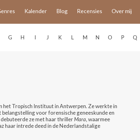
enres
Kalender
Blog
Recensies
Over mij
G
H
I
J
K
L
M
N
O
P
Q
het Tropisch Instituut in Antwerpen. Ze werkte in
 belangstelling voor forensische geneeskunde en
13 debuteerde ze met haar thriller
Mara
, waarmee
iaz haar intrede deed in de Nederlandstalige