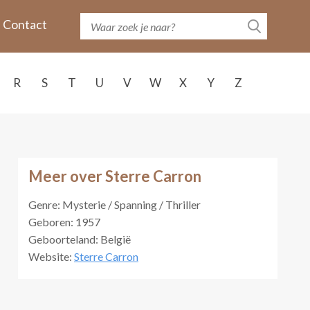
Contact
R
S
T
U
V
W
X
Y
Z
Meer over Sterre Carron
Genre: Mysterie / Spanning / Thriller
Geboren: 1957
Geboorteland: België
Website:
Sterre Carron