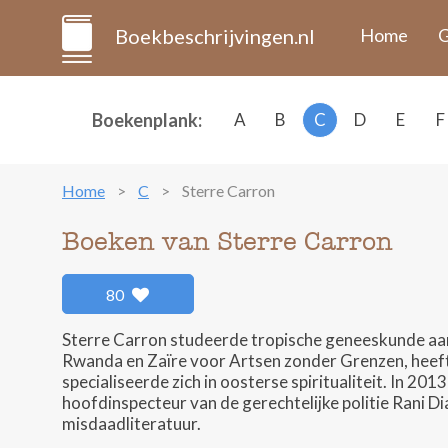
Boekbeschrijvingen.nl
Home
G
Boekenplank:
A
B
C
D
E
F
Home
C
Sterre Carron
Boeken van Sterre Carron
80
Sterre Carron studeerde tropische geneeskunde aan 
Rwanda en Zaïre voor Artsen zonder Grenzen, heeft
specialiseerde zich in oosterse spiritualiteit. In 20
hoofdinspecteur van de gerechtelijke politie Rani D
misdaadliteratuur.