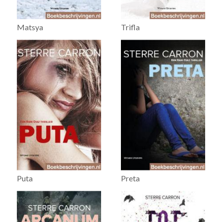
Matsya
Trifla
Puta
Preta