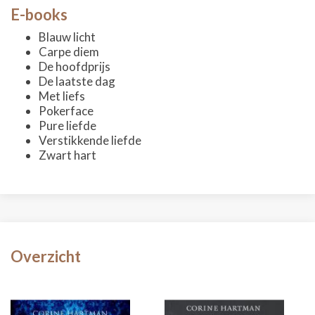
E-books
Blauw licht
Carpe diem
De hoofdprijs
De laatste dag
Met liefs
Pokerface
Pure liefde
Verstikkende liefde
Zwart hart
Overzicht