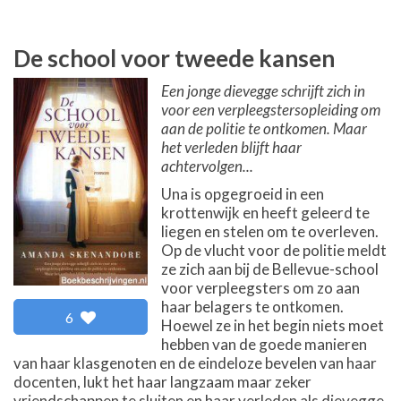
De school voor tweede kansen
Een jonge dievegge schrijft zich in
voor een verpleegstersopleiding om
aan de politie te ontkomen. Maar
het verleden blijft haar
achtervolgen...
Una is opgegroeid in een
krottenwijk en heeft geleerd te
liegen en stelen om te overleven.
Op de vlucht voor de politie meldt
ze zich aan bij de Bellevue-school
voor verpleegsters om zo aan
haar belagers te ontkomen.
6
Hoewel ze in het begin niets moet
hebben van de goede manieren
van haar klasgenoten en de eindeloze bevelen van haar
docenten, lukt het haar langzaam maar zeker
vriendschappen te sluiten en haar verleden als dievegge