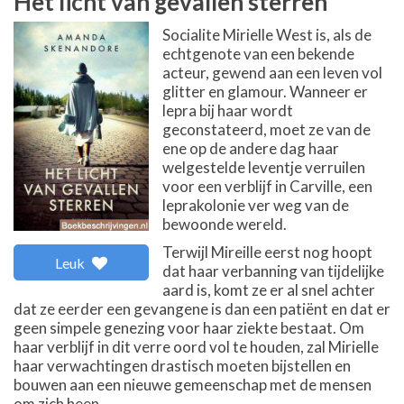
Het licht van gevallen sterren
Socialite Mirielle West is, als de
echtgenote van een bekende
acteur, gewend aan een leven vol
glitter en glamour. Wanneer er
lepra bij haar wordt
geconstateerd, moet ze van de
ene op de andere dag haar
welgestelde leventje verruilen
voor een verblijf in Carville, een
leprakolonie ver weg van de
bewoonde wereld.
Terwijl Mireille eerst nog hoopt
Leuk
dat haar verbanning van tijdelijke
aard is, komt ze er al snel achter
dat ze eerder een gevangene is dan een patiënt en dat er
geen simpele genezing voor haar ziekte bestaat. Om
haar verblijf in dit verre oord vol te houden, zal Mirielle
haar verwachtingen drastisch moeten bijstellen en
bouwen aan een nieuwe gemeenschap met de mensen
om zich heen.