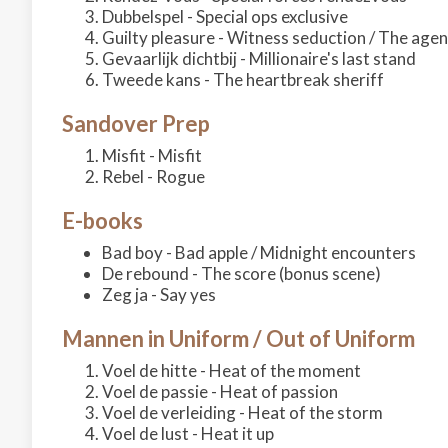
Dubbelspel - Special ops exclusive
Guilty pleasure - Witness seduction / The agen
Gevaarlijk dichtbij - Millionaire's last stand
Tweede kans - The heartbreak sheriff
Sandover Prep
Misfit - Misfit
Rebel - Rogue
E-books
Bad boy - Bad apple / Midnight encounters
De rebound - The score (bonus scene)
Zeg ja - Say yes
Mannen in Uniform / Out of Uniform
Voel de hitte - Heat of the moment
Voel de passie - Heat of passion
Voel de verleiding - Heat of the storm
Voel de lust - Heat it up