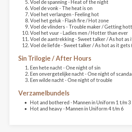
Voel de spanning - Heat of the night
Voel de vonk - The heat is on
Voel het verlangen - Feeling hot
Voel het geluk - Flash fire / Hot zone
Voel de vlinders - Trouble maker / Getting hot
Voel het vuur - Ladies men / Hotter than ever
Voel de aantrekking - Sweet talker / As hot as i
Voel de liefde - Sweet talker / As hot as it gets 
Sin Trilogie / After Hours
Een hete nacht - One night of sin
Een onvergetelijke nacht - One night of scanda
Een wilde nacht - One night of trouble
Verzamelbundels
Hot and bothered - Mannen in Uniform 1 t/m 3
Hot and heavy - Mannen in Uniform 4 t/m 6