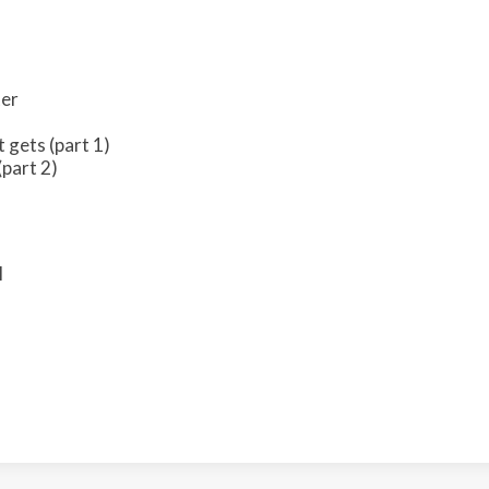
ter
t gets (part 1)
(part 2)
l