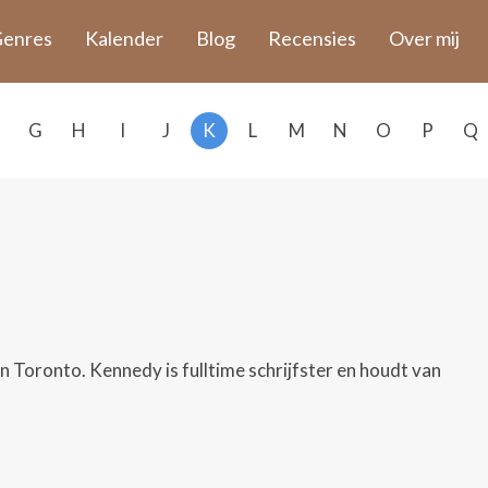
enres
Kalender
Blog
Recensies
Over mij
G
H
I
J
K
L
M
N
O
P
Q
n Toronto. Kennedy is fulltime schrijfster en houdt van