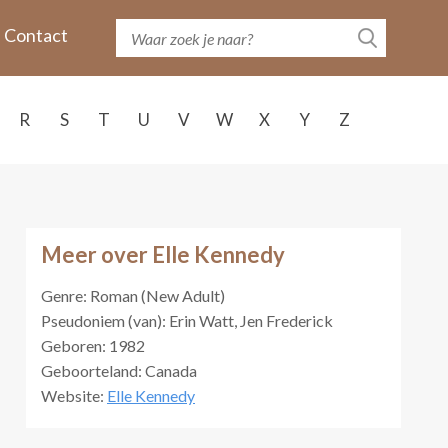
Contact
R
S
T
U
V
W
X
Y
Z
Meer over Elle Kennedy
Genre: Roman (New Adult)
Pseudoniem (van): Erin Watt, Jen Frederick
Geboren: 1982
Geboorteland: Canada
Website:
Elle Kennedy