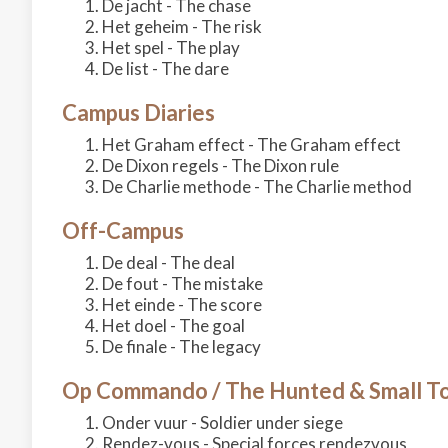
De jacht - The chase
Het geheim - The risk
Het spel - The play
De list - The dare
Campus Diaries
Het Graham effect - The Graham effect
De Dixon regels - The Dixon rule
De Charlie methode - The Charlie method
Off-Campus
De deal - The deal
De fout - The mistake
Het einde - The score
Het doel - The goal
De finale - The legacy
Op Commando / The Hunted & Small T
Onder vuur - Soldier under siege
Rendez-vous - Special forces rendezvous