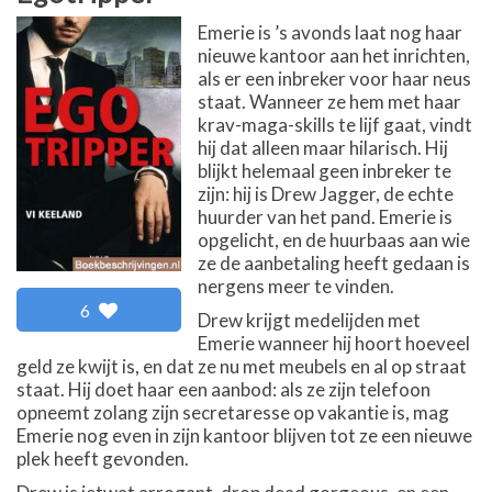
Emerie is ’s avonds laat nog haar
nieuwe kantoor aan het inrichten,
als er een inbreker voor haar neus
staat. Wanneer ze hem met haar
krav-maga-skills te lijf gaat, vindt
hij dat alleen maar hilarisch. Hij
blijkt helemaal geen inbreker te
zijn: hij is Drew Jagger, de echte
huurder van het pand. Emerie is
opgelicht, en de huurbaas aan wie
ze de aanbetaling heeft gedaan is
nergens meer te vinden.
6
Drew krijgt medelijden met
Emerie wanneer hij hoort hoeveel
geld ze kwijt is, en dat ze nu met meubels en al op straat
staat. Hij doet haar een aanbod: als ze zijn telefoon
opneemt zolang zijn secretaresse op vakantie is, mag
Emerie nog even in zijn kantoor blijven tot ze een nieuwe
plek heeft gevonden.