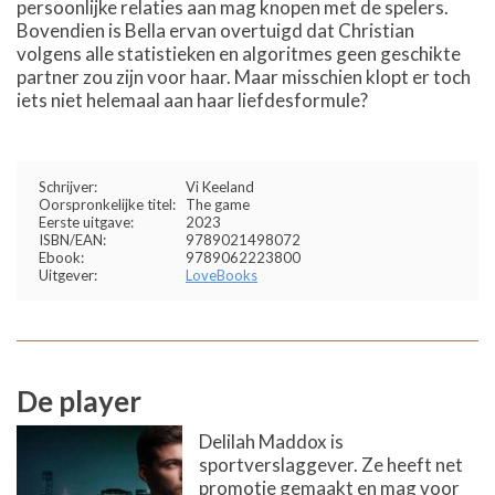
persoonlijke relaties aan mag knopen met de spelers.
Bovendien is Bella ervan overtuigd dat Christian
volgens alle statistieken en algoritmes geen geschikte
partner zou zijn voor haar. Maar misschien klopt er toch
iets niet helemaal aan haar liefdesformule?
Schrijver:
Vi Keeland
Oorspronkelijke titel:
The game
Eerste uitgave:
2023
ISBN/EAN:
9789021498072
Ebook:
9789062223800
Uitgever:
LoveBooks
De player
Delilah Maddox is
sportverslaggever. Ze heeft net
promotie gemaakt en mag voor