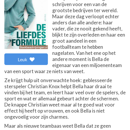
schrijven voor een van de
grootste bedrijven ter wereld.
Maar deze dag verloopt echter
anders dan alle andere: haar
vader, die ze nooit gekend heeft,
blijkt te zijn overleden en haar een
groot aandeel in een
footballteam te hebben
nagelaten. Van het ene op het
andere moment is Bella de
Leuk
eigenaar van een miljoenenteam
van een sport waar ze niets van weet.
Ze krijgt hulp uit onverwachte hoek: geblesseerde
sterspeler Christian Knox helpt Bella haar draai te
vinden bij het team, en leert haar veel over de spelers, de
sport en wat er allemaal gebeurt achter de schermen.
De knappe Christian weet maar al te goed wat voor
effect hij heeft op vrouwen, en ook Bella is niet
ongevoelig voor zijn charmes.
Maar als nieuwe teambaas weet Bella dat ze geen