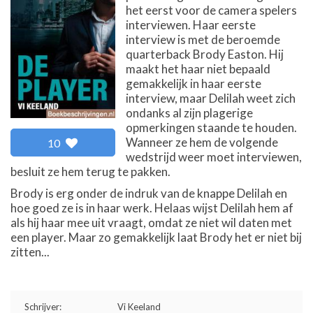
het eerst voor de camera spelers
interviewen. Haar eerste
interview is met de beroemde
quarterback Brody Easton. Hij
maakt het haar niet bepaald
gemakkelijk in haar eerste
interview, maar Delilah weet zich
ondanks al zijn plagerige
opmerkingen staande te houden.
Wanneer ze hem de volgende
10
wedstrijd weer moet interviewen,
besluit ze hem terug te pakken.
Brody is erg onder de indruk van de knappe Delilah en
hoe goed ze is in haar werk. Helaas wijst Delilah hem af
als hij haar mee uit vraagt, omdat ze niet wil daten met
een player. Maar zo gemakkelijk laat Brody het er niet bij
zitten...
Schrijver:
Vi Keeland