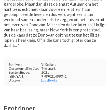
garderobe. Maar dan slaat de angst Autumn om het
hart: ze is echt niet klaar voor een relatie in haar
gecompliceerde leven, en dus verdwijnt ze na hun
weekend samen zonder iets te zeggen uit het huis en uit
het leven van Donovan. Misschien dat ze later spijt krijgt
van haar beslissing, maar New York is een grote stad,
dus de kans dat ze Donovan ooit nog tegen het lijf zal
lopen is heel klein. Of is die kans toch groter dan ze
dacht...?
Schrijver:
Vi Keeland
Oorspronkelijke titel:
The spark
Eerste uitgave:
2021
ISBN/EAN:
9789021498041
Uitgever:
LoveBooks
Egotripper