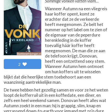
Sommige vonken vatten vlam...
Wanneer Autumn na een vliegreis
haar koffer opent, komt ze
erachter dat ze de verkeerde
heeft meegenomen. Ze belt het
nummer op het label om te zien of
de eigenaar van de peperdure
herenkleding in de koffer
toevallig háár koffer heeft
meegenomen. De man die ze aan
de telefoon krijgt, Donovan,
heeft een ontzettend sexy stem.
2
Wanneer Autumn hem ontmoet
om hun koffers uit te wisselen
blijkt dat die heerlijke stem toebehoort aan een
waanzinnig aantrekkelijke man.
De twee hebben het gezellig samen en voor ze het weten
loopt de kofferruil uit in een koffiedate, een diner, en
zelfs een heel weekend samen. Donovan heeft alles wat
Autumn zoekt in een man: hij is grappig, slim, knap en
verrassend down-to-earth voor iemand met zo’n dure