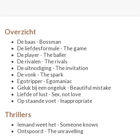
Overzicht
De baas - Bossman
De liefdesformule - The game
De player - The baller
De rivalen - The rivals
De uitnodiging - The invitation
De vonk - The spark
Egotripper - Egomaniac
Geluk bij een ongeluk - Beautiful mistake
Liefde of lust - Sex, not love
Op staande voet - Inappropriate
Thrillers
Iemand weet het - Someone knows
Ontspoord - The unravelling