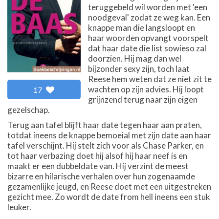
teruggebeld wil worden met 'een
noodgeval' zodat ze weg kan. Een
knappe man die langsloopt en
haar woorden opvangt voorspelt
dat haar date die list sowieso zal
doorzien. Hij mag dan wel
bijzonder sexy zijn, toch laat
Reese hem weten dat ze niet zit te
wachten op zijn advies. Hij loopt
17
grijnzend terug naar zijn eigen
gezelschap.
Terug aan tafel blijft haar date tegen haar aan praten,
totdat ineens de knappe bemoeial met zijn date aan haar
tafel verschijnt. Hij stelt zich voor als Chase Parker, en
tot haar verbazing doet hij alsof hij haar neef is en
maakt er een dubbeldate van. Hij verzint de meest
bizarre en hilarische verhalen over hun zogenaamde
gezamenlijke jeugd, en Reese doet met een uitgestreken
gezicht mee. Zo wordt de date from hell ineens een stuk
leuker.