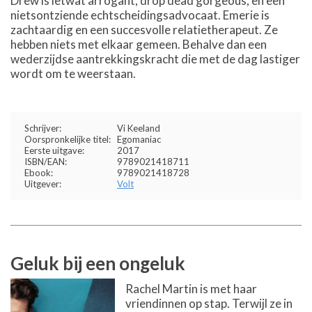
Drew is ietwat arrogant, drop dead gorgeous, en een
nietsontziende echtscheidingsadvocaat. Emerie is
zachtaardig en een succesvolle relatietherapeut. Ze
hebben niets met elkaar gemeen. Behalve dan een
wederzijdse aantrekkingskracht die met de dag lastiger
wordt om te weerstaan.
Schrijver:
Vi Keeland
Oorspronkelijke titel:
Egomaniac
Eerste uitgave:
2017
ISBN/EAN:
9789021418711
Ebook:
9789021418728
Uitgever:
Volt
Geluk bij een ongeluk
Rachel Martin is met haar
vriendinnen op stap. Terwijl ze in