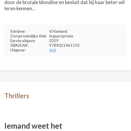
door de brutale blondine en besluit dat hij haar beter wil
leren kennen...
Schrijver:
Vi Keeland
Oorspronkelijke titel:
Inappropriate
Eerste uitgave:
2019
ISBN/EAN:
9789021461533
Uitgever:
Volt
Thrillers
Iemand weet het