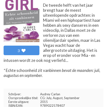
De tweede helft van het jaar
brengt haar de meest
uiteenlopende opdrachten: in
Miami wil een hiphopartiest haar
hebben als sexy danseres in een
videoclip, in Dallas moet ze de
verloren zus van een
oliemiljardair spelen, maar in Las
Vegas wacht haar de
allergrootste uitdaging. Het is
3
erop of eronder voor Mia - en
intussen wordt ze ook nog verliefd...
*
Echte schoonheid zit vanbinnen
bevat de maanden: juli,
augustus en september.
Schrijver:
Audrey Carlan
Oorspronkelijke titel:
CG: July, August, September
Eerste uitgave:
2015
ISBN/EAN:
9789022578407