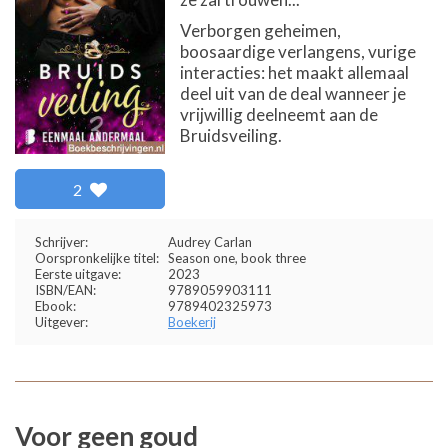
Verborgen geheimen,
boosaardige verlangens, vurige
interacties: het maakt allemaal
deel uit van de deal wanneer je
vrijwillig deelneemt aan de
Bruidsveiling.
2
Schrijver:
Audrey Carlan
Oorspronkelijke titel:
Season one, book three
Eerste uitgave:
2023
ISBN/EAN:
9789059903111
Ebook:
9789402325973
Uitgever:
Boekerij
Voor geen goud