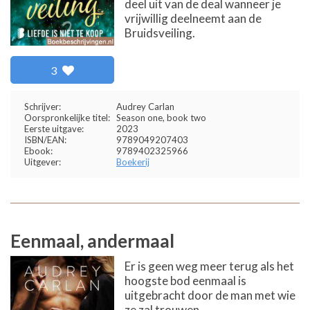
deel uit van de deal wanneer je
vrijwillig deelneemt aan de
Bruidsveiling.
3
Schrijver:
Audrey Carlan
Oorspronkelijke titel:
Season one, book two
Eerste uitgave:
2023
ISBN/EAN:
9789049207403
Ebook:
9789402325966
Uitgever:
Boekerij
Eenmaal, andermaal
Er is geen weg meer terug als het
hoogste bod eenmaal is
uitgebracht door de man met wie
ze zal trouwen...