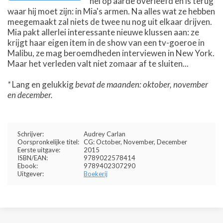
hel op aarde overleefd en is terug
waar hij moet zijn: in Mia's armen. Na alles wat ze hebben
meegemaakt zal niets de twee nu nog uit elkaar drijven.
Mia pakt allerlei interessante nieuwe klussen aan: ze
krijgt haar eigen item in de show van een tv-goeroe in
Malibu, ze mag beroemdheden interviewen in New York.
Maar het verleden valt niet zomaar af te sluiten...
*
Lang en gelukkig
bevat de maanden: oktober, november
en december.
Schrijver:
Audrey Carlan
Oorspronkelijke titel:
CG: October, November, December
Eerste uitgave:
2015
ISBN/EAN:
9789022578414
Ebook:
9789402307290
Uitgever:
Boekerij