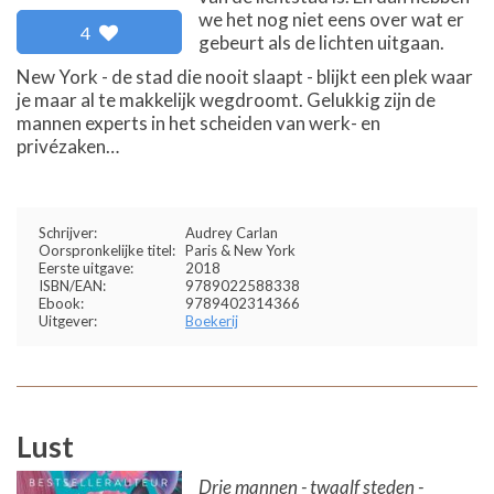
we het nog niet eens over wat er
4
gebeurt als de lichten uitgaan.
New York - de stad die nooit slaapt - blijkt een plek waar
je maar al te makkelijk wegdroomt. Gelukkig zijn de
mannen experts in het scheiden van werk- en
privézaken…
Schrijver:
Audrey Carlan
Oorspronkelijke titel:
Paris & New York
Eerste uitgave:
2018
ISBN/EAN:
9789022588338
Ebook:
9789402314366
Uitgever:
Boekerij
Lust
Drie mannen - twaalf steden -