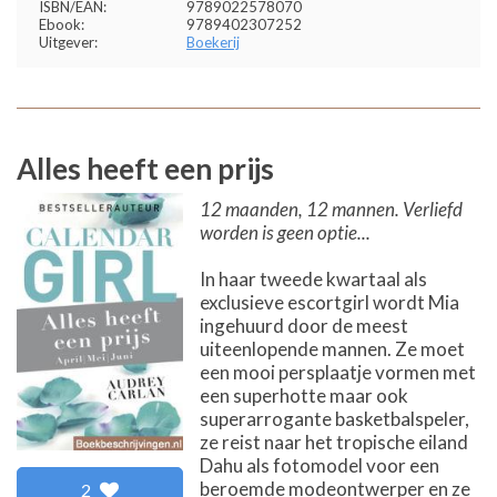
ISBN/EAN:
9789022578070
Ebook:
9789402307252
Uitgever:
Boekerij
Alles heeft een prijs
12 maanden, 12 mannen. Verliefd
worden is geen optie...
In haar tweede kwartaal als
exclusieve escortgirl wordt Mia
ingehuurd door de meest
uiteenlopende mannen. Ze moet
een mooi persplaatje vormen met
een superhotte maar ook
superarrogante basketbalspeler,
ze reist naar het tropische eiland
Dahu als fotomodel voor een
beroemde modeontwerper en ze
2