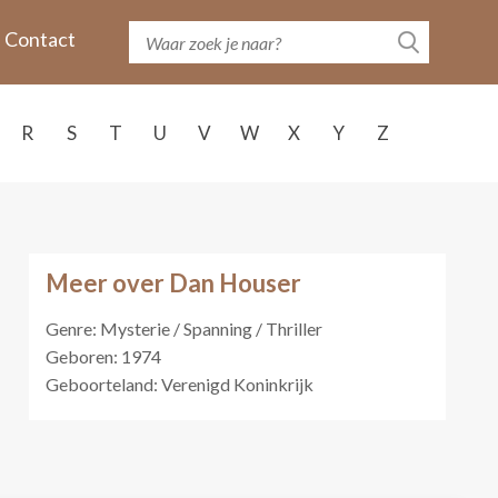
Contact
R
S
T
U
V
W
X
Y
Z
Meer over Dan Houser
Genre: Mysterie / Spanning / Thriller
Geboren: 1974
Geboorteland: Verenigd Koninkrijk