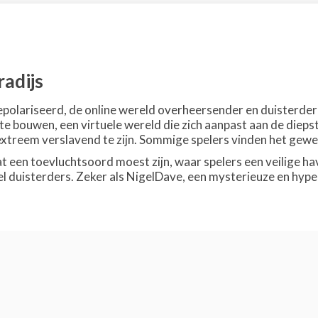
radijs
epolariseerd, de online wereld overheersender en duisterde
e bouwen, een virtuele wereld die zich aanpast aan de diepst
 extreem verslavend te zijn. Sommige spelers vinden het gewe
at een toevluchtsoord moest zijn, waar spelers een veilige 
 veel duisterders. Zeker als NigelDave, een mysterieuze en hyp