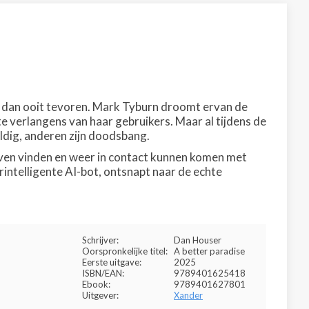
r dan ooit tevoren. Mark Tyburn droomt ervan de
e verlangens van haar gebruikers. Maar al tijdens de
ldig, anderen zijn doodsbang.
haven vinden en weer in contact kunnen komen met
erintelligente AI-bot, ontsnapt naar de echte
Schrijver:
Dan Houser
Oorspronkelijke titel:
A better paradise
Eerste uitgave:
2025
ISBN/EAN:
9789401625418
Ebook:
9789401627801
Uitgever:
Xander