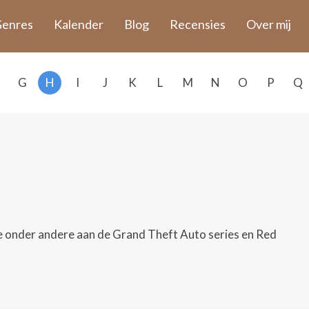
enres
Kalender
Blog
Recensies
Over mij
G
H
I
J
K
L
M
N
O
P
Q
e onder andere aan de Grand Theft Auto series en Red