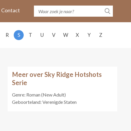
Contact
R
S
T
U
V
W
X
Y
Z
Meer over Sky Ridge Hotshots
Serie
Genre: Roman (New Adult)
Geboorteland: Verenigde Staten