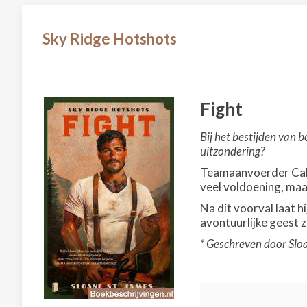
Sky Ridge Hotshots
Fight
Bij het bestijden van 
uitzondering?
Teamaanvoerder Calla
veel voldoening, maar
Na dit voorval laat h
avontuurlijke geest zo
* Geschreven door Sloa