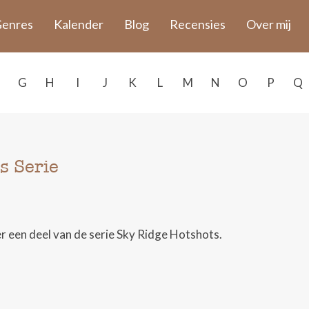
enres
Kalender
Blog
Recensies
Over mij
G
H
I
J
K
L
M
N
O
P
Q
s Serie
r een deel van de serie Sky Ridge Hotshots.