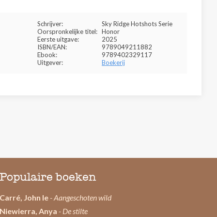
Schrijver:
Sky Ridge Hotshots Serie
Oorspronkelijke titel:
Honor
Eerste uitgave:
2025
ISBN/EAN:
9789049211882
Ebook:
9789402329117
Uitgever:
Boekerij
Populaire boeken
Carré, John le
- Aangeschoten wild
Niewierra, Anya
- De stilte