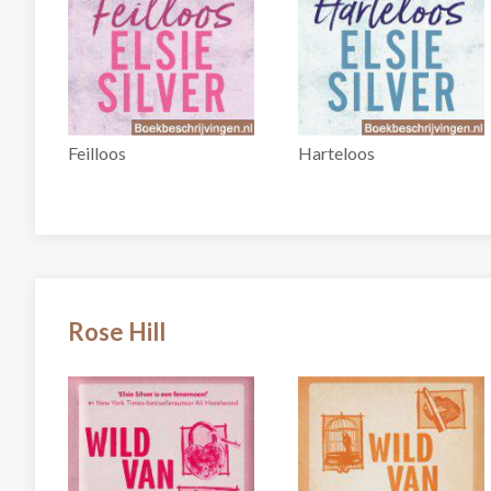
Feilloos
Harteloos
Rose Hill