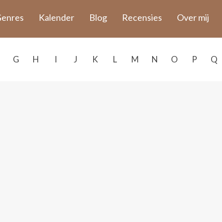
enres
Kalender
Blog
Recensies
Over mij
G
H
I
J
K
L
M
N
O
P
Q