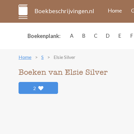
Boekbeschrijvingen.nl
Home
G
Boekenplank:
A
B
C
D
E
F
Home
S
Elsie Silver
Boeken van Elsie Silver
2