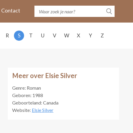
Contact
R
S
T
U
V
W
X
Y
Z
Meer over Elsie Silver
Genre: Roman
Geboren: 1988
Geboorteland: Canada
Website:
Elsie Silver