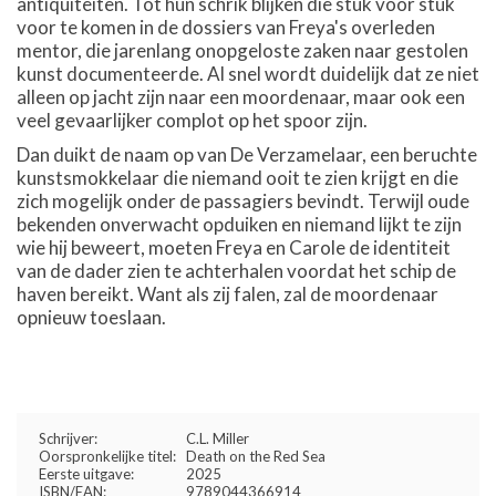
antiquiteiten. Tot hun schrik blijken die stuk voor stuk
voor te komen in de dossiers van Freya's overleden
mentor, die jarenlang onopgeloste zaken naar gestolen
kunst documenteerde. Al snel wordt duidelijk dat ze niet
alleen op jacht zijn naar een moordenaar, maar ook een
veel gevaarlijker complot op het spoor zijn.
Dan duikt de naam op van De Verzamelaar, een beruchte
kunstsmokkelaar die niemand ooit te zien krijgt en die
zich mogelijk onder de passagiers bevindt. Terwijl oude
bekenden onverwacht opduiken en niemand lijkt te zijn
wie hij beweert, moeten Freya en Carole de identiteit
van de dader zien te achterhalen voordat het schip de
haven bereikt. Want als zij falen, zal de moordenaar
opnieuw toeslaan.
Schrijver:
C.L. Miller
Oorspronkelijke titel:
Death on the Red Sea
Eerste uitgave:
2025
ISBN/EAN:
9789044366914