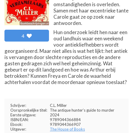
omstandigheden is overleden.
Samen met haar excentrieke tante
Carole gaat ze op zoek naar
antwoorden.
Hun onderzoek leidt hen naar een
4
oud landhuis waar een weekend
voor antiekliefhebbers wordt
georganiseerd. Maar niet alles is wat het lijkt: het antiek
is vervangen door slechte reproducties en de andere
gasten gedragen zich wel heel geheimzinnig. Wat
gebeurt er op dit landgoed en hoe was Arthur erbij
betrokken? Kunnen Freya en Carole de waarheid
achterhalen voordat de moordenaar opnieuw toeslaat?
Schrijver:
C.L. Miller
Oorspronkelijke titel:
The antique hunter’s guide to murder
Eerste uitgave:
2024
ISBN/EAN:
9789044366884
Ebook:
9789044366907
Uitgever:
The House of Books