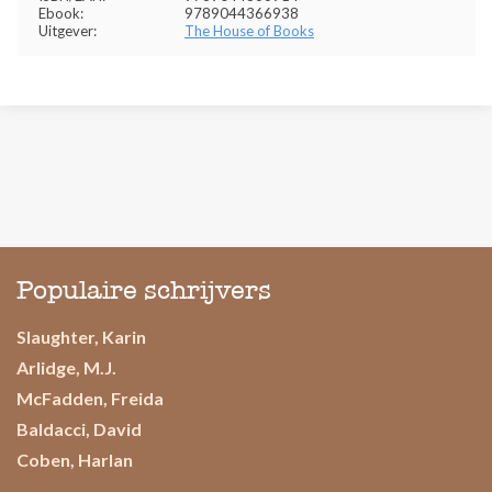
Ebook:
9789044366938
Uitgever:
The House of Books
Populaire schrijvers
Slaughter, Karin
Arlidge, M.J.
McFadden, Freida
Baldacci, David
Coben, Harlan