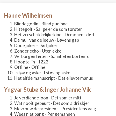
Hanne Wilhelmsen
Blinde godin - Blind gudinne
Hittegolf - Salige er de som tørster
Het verschrikkelijke kind - Demonens død
De muil van de leeuw - Løvens gap
Dode joker - Død joker
Zonder echo - Uten ekko
Verborgen feiten - Sannheten bortenfor
Hoogtelijn - 1222
Offline - Offline
I støv og aske - I støv og aske
Het elfde manuscript - Det ellevte manus
Yngvar Stubø & Inger Johanne Vik
Je verdiende loon - Det som er mitt
Wat nooit gebeurt - Det som aldri skjer
Mevrouw de president - Presidentens valg
Wees niet bang - Pengemannen