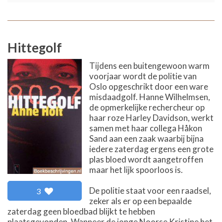
Hittegolf
Tijdens een buitengewoon warm
voorjaar wordt de politie van
Oslo opgeschrikt door een ware
misdaadgolf. Hanne Wilhelmsen,
de opmerkelijke rechercheur op
haar roze Harley Davidson, werkt
samen met haar collega Håkon
Sand aan een zaak waarbij bijna
iedere zaterdag ergens een grote
plas bloed wordt aangetroffen
maar het lijk spoorloos is.
De politie staat voor een raadsel,
3
zeker als er op een bepaalde
zaterdag geen bloedbad blijkt te hebben
plaatsgevonden. Wanneer de jonge Noorse Kristine het