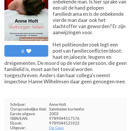
onbekende man. Is hier sprake van
een uit de hand gelopen
familiedrama en is de onbekende
vierde man daar ook het
slachtoffer van geworden? Er zijn
aanwijzingen voor.
Het politieonderzoek legt een
poel van familieconflicten bloot:
8
haat en jaloezie, leugens en
dreigementen. De moord op de vierde persoon, die geen
familielid is, moet aan het toeval worden
toegeschreven. Anders dan haar collega's neemt
inspecteur Hanne Wilhelmsen daar geen genoegen mee.
Schrijver:
Anne Holt
Oorspronkelijke titel:
Sannheten bortenfor
Eerste uitgave:
2003
ISBN/EAN:
9789044517576
Ebook:
9789044525922
Uitgever:
De Geus