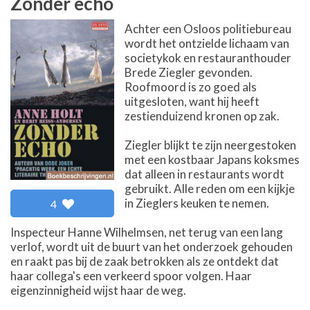
Zonder echo
Achter een Osloos politiebureau
wordt het ontzielde lichaam van
societykok en restauranthouder
Brede Ziegler gevonden.
Roofmoord is zo goed als
uitgesloten, want hij heeft
zestienduizend kronen op zak.
Ziegler blijkt te zijn neergestoken
met een kostbaar Japans koksmes
dat alleen in restaurants wordt
gebruikt. Alle reden om een kijkje
in Zieglers keuken te nemen.
4
Inspecteur Hanne Wilhelmsen, net terug van een lang
verlof, wordt uit de buurt van het onderzoek gehouden
en raakt pas bij de zaak betrokken als ze ontdekt dat
haar collega's een verkeerd spoor volgen. Haar
eigenzinnigheid wijst haar de weg.