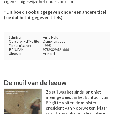
eigenzinnige wijze het onderzoek aan.
* Dit boek is ook uitgegeven onder een andere titel
(zie dubbel uitgegeven titels).
Schrijver:
Anne Holt
Oorspronkelijke titel:
Demonens død
Eerste uitgave:
1995
ISBN/EAN:
9789029521666
Uitgever:
Archipel
De muil van de leeuw
Zo stil was het sinds lang niet
meer geweest in het kantoor van
Birgitte Volter, de minister-
president van Noorwegen. Maar
ja, dat kon ook door de dubbele