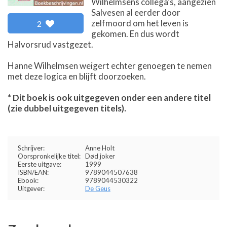
Wilhelmsens collega's, aangezien
Salvesen al eerder door
zelfmoord om het leven is
2
gekomen. En dus wordt
Halvorsrud vastgezet.
Hanne Wilhelmsen weigert echter genoegen te nemen
met deze logica en blijft doorzoeken.
* Dit boek is ook uitgegeven onder een andere titel
(zie dubbel uitgegeven titels).
Schrijver:
Anne Holt
Oorspronkelijke titel:
Død joker
Eerste uitgave:
1999
ISBN/EAN:
9789044507638
Ebook:
9789044530322
Uitgever:
De Geus