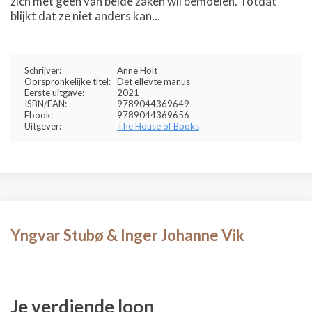
zich met geen van beide zaken wil bemoeien. Totdat
blijkt dat ze niet anders kan...
Schrijver:
Anne Holt
Oorspronkelijke titel:
Det ellevte manus
Eerste uitgave:
2021
ISBN/EAN:
9789044369649
Ebook:
9789044369656
Uitgever:
The House of Books
Yngvar Stubø & Inger Johanne Vik
Je verdiende loon