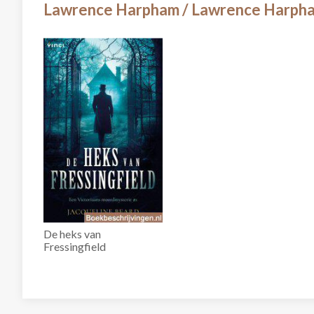
Lawrence Harpham / Lawrence Harph
De heks van
Fressingfield