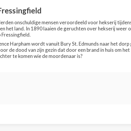
ressingfield
erden onschuldige mensen veroordeeld voor hekserij tijdens
en het land. In 1890 laaien de geruchten over hekserij wee
 Fressingfield.
nce Harpham wordt vanuit Bury St. Edmunds naar het dorp g
door de dood van zijn gezin dat door een brand in huis om he
achter te komen wie de moordenaar is?