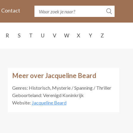
Contact
R
S
T
U
V
W
X
Y
Z
Meer over Jacqueline Beard
Genres: Historisch, Mysterie / Spanning / Thriller
Geboorteland: Verenigd Koninkrijk
Website:
Jacqueline Beard