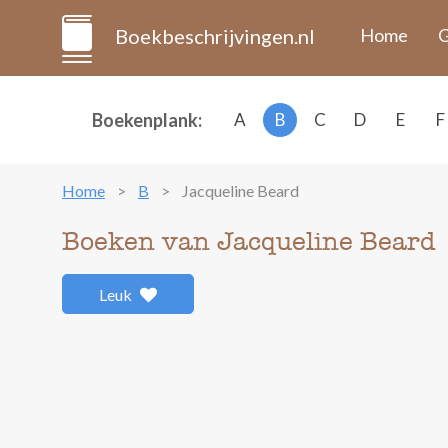
Boekbeschrijvingen.nl
Home
G
Boekenplank:
A
B
C
D
E
F
Home
B
Jacqueline Beard
Boeken van Jacqueline Beard
Leuk