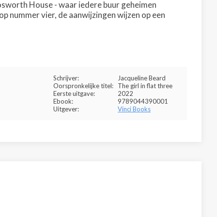
 Bosworth House - waar iedere buur geheimen
op nummer vier, de aanwijzingen wijzen op een
Schrijver:
Jacqueline Beard
Oorspronkelijke titel:
The girl in flat three
Eerste uitgave:
2022
Ebook:
9789044390001
Uitgever:
Vinci Books