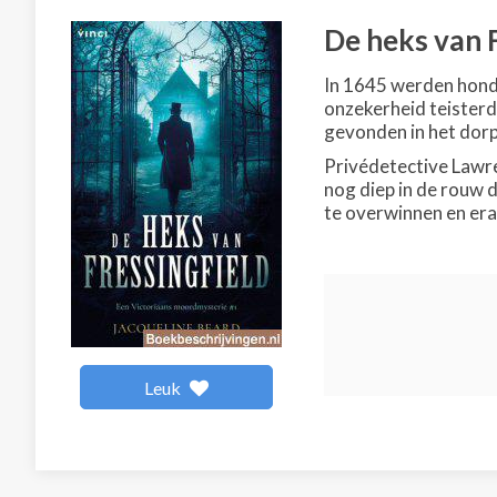
De heks van F
In 1645 werden hond
onzekerheid teisterd
gevonden in het dorp
Privédetective Lawre
nog diep in de rouw 
te overwinnen en er
Leuk