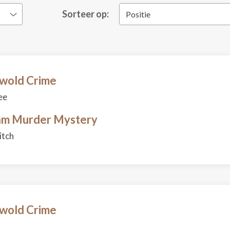
Sorteer op:
Positie
swold Crime
ee
am Murder Mystery
itch
swold Crime