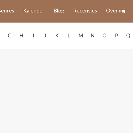
enres
Kalender
Blog
Recensies
Over mij
G
H
I
J
K
L
M
N
O
P
Q