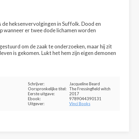
 de heksenvervolgingen in Suffolk. Dood en
r op wanneer er twee dode lichamen worden
estuurd om de zaak te onderzoeken, maar hij zit
t leven is gekomen. Lukt het hem zijn eigen demonen
Schrijver:
Jacqueline Beard
Oorspronkelijke titel:
The Fressingfield witch
Eerste uitgave:
2017
Ebook:
9789044390131
Uitgever:
Vinci Books