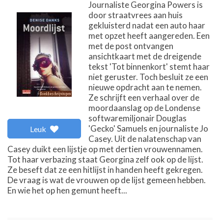
Journaliste Georgina Powers is
door straatvrees aan huis
gekluisterd nadat een auto haar
met opzet heeft aangereden. Een
met de post ontvangen
ansichtkaart met de dreigende
tekst 'Tot binnenkort' stemt haar
niet geruster. Toch besluit ze een
nieuwe opdracht aan te nemen.
Ze schrijft een verhaal over de
moordaanslag op de Londense
softwaremiljonair Douglas
'Gecko' Samuels en journaliste Jo
Leuk
Casey. Uit de nalatenschap van
Casey duikt een lijstje op met dertien vrouwennamen.
Tot haar verbazing staat Georgina zelf ook op de lijst.
Ze beseft dat ze een hitlijst in handen heeft gekregen.
De vraag is wat de vrouwen op de lijst gemeen hebben.
En wie het op hen gemunt heeft...