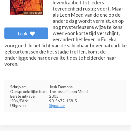
leven kabbelt tot ieders
tevredenheid rustig voort. Maar
als Leon Meed van de ene op de
andere dag wordt vermist, en op
nog mysterieuzere wijze telkens
weer voor korte tijd verschijnt,
Leuk
verandert het leven in Eureka
voorgoed. In het licht van de schijnbaar bovennatuurlijke
gebeurtenissen die het stadje treffen, komt de
onderliggende harde realiteit des te helderder naar
voren.
Schrijver:
Josh Emmons
Oorspronkelijke titel:
The loss of Leon Meed
Eerste uitgave:
2005
ISBN/EAN:
90-5672-158-5
Uitgever:
Signatuur