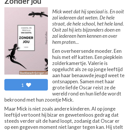
Zonder jou
Mick weet dat hij speciaal is. En ooit
zal iedereen dat weten. De hele
straat, de hele school, het hele land.
Ooit zal hij iets bijzonders doen en
zal iedereen hem kennen en over
hem praten...
Een overheersende moeder. Een
huis met elf katten. Een piepklein
zolderkamertje. Valerie is
opgelucht als ze op jonge leeftijd
aan haar benauwde jeugd weet te
ontsnappen. Samen met haar
1
grote liefde Oscar reist ze de
wereld rond en hun liefde wordt
bekroond met hun zoontje Mick.
Maar Mick is niet zoals andere kinderen. Al op jonge
leeftijd vertoont hij bizar en gewetenloos gedrag dat
steeds verder uit de hand loopt, zodanig dat Oscar er
op een gegeven moment niet langer tegen kan. Hij stelt