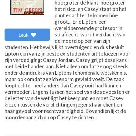
hoe groter de klant, hoe groter
het risico, en Casey staat op het
punt er achter te komen hóe
groot... Eric Lipton, een
wereldberoemde professor in
strafrecht, wordt verdacht van
Leuk
de moord op een van zijn
studenten. Het bewijs lijkt overtuigend en dus besluit
Lipton een van zijn beste ex-studenten uit te kiezen voor
zijn verdediging: Casey Jordan. Casey grijpt deze kans
met beide handen aan. Niet alleen omdat ze nog steeds
onder de indruk is van Liptons fenomenale wetskennis,
maar ook omdat ze zich enorm gevleid voelt. De zaak
loopt echter heel anders dan Casey ooit had kunnen
vermoeden. Ergens tussen het spel van de advocaten en
de letter van de wet ligt het keerpunt  en moet Casey
kiezen tussen de verplichtingen jegens haar cliënt en
haar gevoel voor rechtvaardigheid. Bovendien lijkt de
moordenaar zich nu op Casey te richten...