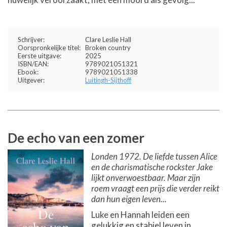
Schrijver:
Clare Leslie Hall
Oorspronkelijke titel:
Broken country
Eerste uitgave:
2025
ISBN/EAN:
9789021051321
Ebook:
9789021051338
Uitgever:
Luitingh-Sijthoff
De echo van een zomer
Londen 1972. De liefde tussen Alice
en de charismatische rockster Jake
lijkt onverwoestbaar. Maar zijn
roem vraagt een prijs die verder reikt
dan hun eigen leven...
Luke en Hannah leiden een
gelukkig en stabiel leven in