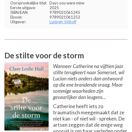
Oorspronkelijke titel:
Days you were mine
Eerste uitgave:
2025
ISBN/EAN:
9789021061245
Ebook:
9789021061252
Uitgever:
Luitingh-Sijthoff
De stilte voor de storm
Wanneer Catherine na vijftien jaar
stilte terugkeert naar Somerset, wil
Lucian niets anders dan antwoord
op die ene brandende vraag. Maar
sommige waarheden zijn
gevaarlijker dan leugens...
Catherine heeft iets zo
traumatisch meegemaakt dat ze
niet kan - of niet wil - spreken. De
artsen zeggen dat de enige weg
vooruit is om haar verleden onder