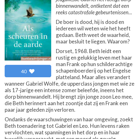
binnenwandelt, ontketent dat een
reeks catastrofale gebeurtenissen...
De boer is dood, hij is dood en
iedereen wil weten wie het heeft
gedaan. Beth weet de waarheid,
maar besluit te liegen. Waarom?
Dorset, 1968. Beth leidt een
rustig en gelukkig leven met haar
man Frank op hun schilderachtige
schapenboerderij op het Engelse
40
platteland. Maar alles verandert
wanneer Gabriel Wolfe, de upperclass jongen met wie ze
als 17-jarige een intense zomer beleefde, ineens het
dorp binnenwandelt. Hij brengt zijn jonge zoon Leo mee,
die Beth herinnert aan het zoontje dat zij en Frank een
paar jaar geleden zijn verloren.
Ondanks de waarschuwingen van haar omgeving, zoekt
Beth toenadering tot Gabriel en Leo. Hun levens raken
vervlochten, wat spanningen in het dorp en in haar
huwelijk veroorzaakt, met een moord als gevolg...