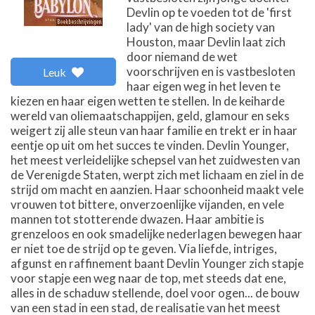
Devlin op te voeden tot de 'first
lady' van de high society van
Houston, maar Devlin laat zich
door niemand de wet
voorschrijven en is vastbesloten
Leuk
haar eigen weg in het leven te
kiezen en haar eigen wetten te stellen. In de keiharde
wereld van oliemaatschappijen, geld, glamour en seks
weigert zij alle steun van haar familie en trekt er in haar
eentje op uit om het succes te vinden. Devlin Younger,
het meest verleidelijke schepsel van het zuidwesten van
de Verenigde Staten, werpt zich met lichaam en ziel in de
strijd om macht en aanzien. Haar schoonheid maakt vele
vrouwen tot bittere, onverzoenlijke vijanden, en vele
mannen tot stotterende dwazen. Haar ambitie is
grenzeloos en ook smadelijke nederlagen bewegen haar
er niet toe de strijd op te geven. Via liefde, intriges,
afgunst en raffinement baant Devlin Younger zich stapje
voor stapje een weg naar de top, met steeds dat ene,
alles in de schaduw stellende, doel voor ogen... de bouw
van een stad in een stad, de realisatie van het meest