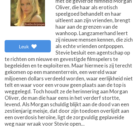
met de gevierde filmheld Morgan
Oliver, die haar als erotisch
speelgoed behandelt en haar
uitleent aan zijn vrienden, brengt
haar aan de grenzen van de
wanhoop. Langzamerhand leert
zij nieuwe mensen kennen, die zich
als echte vrienden ontpoppen.
Leuk
Stevie besluit een agentschap op
te richten om nieuwe en gevestigde filmspelers te
begeleiden en te exploiteren. Maar hiermee is zij terecht
gekomen op een mannenterrein, een wereld waar
miljoenen dollars verdeeld worden, waar eerlijkheid niet
telt en waar voor een vrouw geen plaats aan de top is
weggelegd. Toch houdt ze de herinnering aan Morgan
Oliver, de man die haar eens in het verderf stortte,
levend. Als Morgan schuldig blijkt aan de dood van een
zestienjarig meisje, dat door zijn toedoen overlijdt aan
een overdosis heroïne, ligt de zorgvuldig geplaveide
weg naar wraak voor Stevie open...