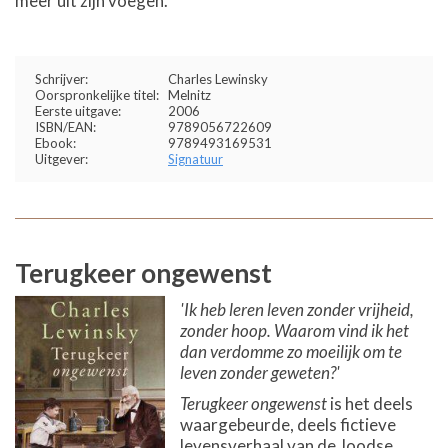
meer uit zijn voegen.
Schrijver:
Charles Lewinsky
Oorspronkelijke titel:
Melnitz
Eerste uitgave:
2006
ISBN/EAN:
9789056722609
Ebook:
9789493169531
Uitgever:
Signatuur
Terugkeer ongewenst
'Ik heb leren leven zonder vrijheid,
zonder hoop. Waarom vind ik het
dan verdomme zo moeilijk om te
leven zonder geweten?'
Terugkeer ongewenst
is het deels
waargebeurde, deels fictieve
levensverhaal van de Joodse