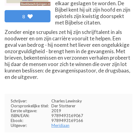
elkaar geslagen te worden. De
Bijbel kent hij uit zijn hoofd en zijn
epistels zijn kwistig doorspekt
8
met Bijbelse citaten.
Zonder enige scrupules zet hij zijn schrijftalent in als
noodweer en om zijn carrière vooruit te helpen. Een
geval van bedrog - hij noemt het liever een ongelukkige
onzorgvuldigheid - brengt hem in de gevangenis. Met
brieven, bekentenissen en verzonnen verhalen probeert
hij daar de mensen voor zich te winnen die over zijn lot
kunnen beslissen: de gevangenispastoor, de drugsbaas,
en de uitgever.
Schrijver:
Charles Lewinsky
Oorspronkelijke titel:
Der Stotterer
Eerste uitgave:
2019
ISBN/EAN:
9789493169067
Ebook:
9789493169166
Uitgever:
Meridiaan