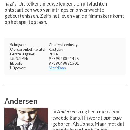
nazi's. Uit telkens nieuwe leugens en uitvluchten
ontstaat een web van intriges en onverwachte
gebeurtenissen. Zelfs het leven van de filmmakers komt
op het spel te staan.
Schrijver:
Charles Lewinsky
Oorspronkelijke titel:
Kastelau
Eerste uitgave:
2014
ISBN/EAN:
9789048821495
Ebook:
9789048821501
Uitgever:
Meridiaan
Andersen
In
Andersen
krijgt een mens een
tweede kans. Hij wordt opnieuw
geboren. Als Jonas. Maar met dat
tweede leven kan hij niets