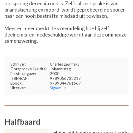
oorsprong decennia oud is. Zelfs als er sprake is van
brandstichting en moord, wordt geprobeerd de sporen
naar een nooit bestrafte misdaad uit te wissen.
Meer en meer merkt de vreemdeling hoe hij zelf
deelnemer en medeschuldige wordt aan deze omineuze
samenzwering.
Schrijver:
Charles Lewinsky
Oorspronkelijke titel:
Johannistag
Eerste uitgave:
2000
ISBN/EAN:
9789056723217
Ebook:
9789044961669
Uitgever:
Signatuur
Halfbaard
Het is het begin van de veertiende