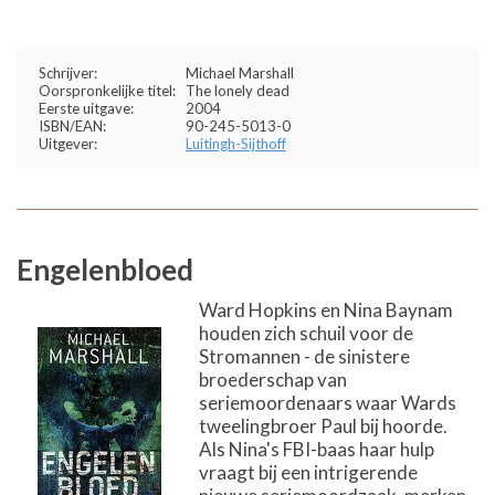
Schrijver:
Michael Marshall
Oorspronkelijke titel:
The lonely dead
Eerste uitgave:
2004
ISBN/EAN:
90-245-5013-0
Uitgever:
Luitingh-Sijthoff
Engelenbloed
Ward Hopkins en Nina Baynam
houden zich schuil voor de
Stromannen - de sinistere
broederschap van
seriemoordenaars waar Wards
tweelingbroer Paul bij hoorde.
Als Nina's FBI-baas haar hulp
vraagt bij een intrigerende