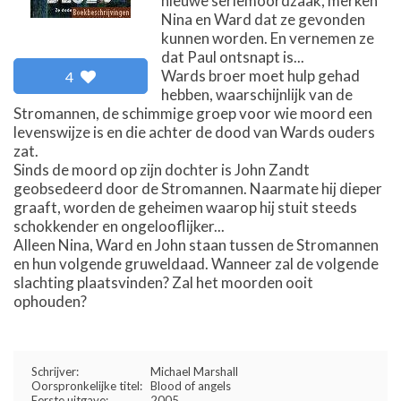
nieuwe seriemoordzaak, merken
Nina en Ward dat ze gevonden
kunnen worden. En vernemen ze
dat Paul ontsnapt is...
Wards broer moet hulp gehad
4
hebben, waarschijnlijk van de
Stromannen, de schimmige groep voor wie moord een
levenswijze is en die achter de dood van Wards ouders
zat.
Sinds de moord op zijn dochter is John Zandt
geobsedeerd door de Stromannen. Naarmate hij dieper
graaft, worden de geheimen waarop hij stuit steeds
schokkender en ongelooflijker...
Alleen Nina, Ward en John staan tussen de Stromannen
en hun volgende gruweldaad. Wanneer zal de volgende
slachting plaatsvinden? Zal het moorden ooit
ophouden?
Schrijver:
Michael Marshall
Oorspronkelijke titel:
Blood of angels
Eerste uitgave:
2005