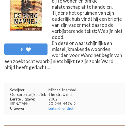
bij te wonen en om de
nalatenschap af te handelen.
Tijdens het opruimen van zijn
ouderlijk huis vindt hij een briefje
van zijn vader met daarop de
verbijsterende tekst: We zijn niet
dood.
En deze onwaarschijnlijke en
misselijkmakende woorden
8
worden voor Ward het begin van
een zoektocht waarbij niets blijkt te zijn zoals Ward
altijd heeft gedacht...
Schrijver:
Michael Marshall
Oorspronkelijke titel:
The straw men
Eerste uitgave:
2002
ISBN/EAN:
90-245-4476-9
Uitgever:
Luitingh-Sijthoff