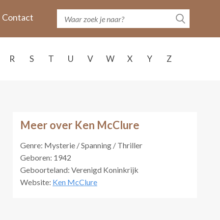
Contact
R
S
T
U
V
W
X
Y
Z
Meer over Ken McClure
Genre: Mysterie / Spanning / Thriller
Geboren: 1942
Geboorteland: Verenigd Koninkrijk
Website:
Ken McClure