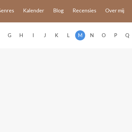
enres
Kalender
Blog
Recensies
Over mij
G
H
I
J
K
L
M
N
O
P
Q