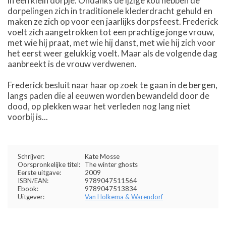
in een klein dorpje. Ondanks de ijzige kou hebben de
dorpelingen zich in traditionele klederdracht gehuld en
maken ze zich op voor een jaarlijks dorpsfeest. Frederick
voelt zich aangetrokken tot een prachtige jonge vrouw,
met wie hij praat, met wie hij danst, met wie hij zich voor
het eerst weer gelukkig voelt. Maar als de volgende dag
aanbreekt is de vrouw verdwenen.
Frederick besluit naar haar op zoek te gaan in de bergen,
langs paden die al eeuwen worden bewandeld door de
dood, op plekken waar het verleden nog lang niet
voorbij is...
Schrijver:
Kate Mosse
Oorspronkelijke titel:
The winter ghosts
Eerste uitgave:
2009
ISBN/EAN:
9789047511564
Ebook:
9789047513834
Uitgever:
Van Holkema & Warendorf