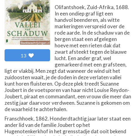
Olifantshoek, Zuid-Afrika, 1688.
In een ondiep graf ligt een
handvol beenderen, als witte
markeringen verspreid over de
rode aarde. In de schaduw van de
bergen staat een afgelegen
hoeve met een rieten dak dat
zwart afsteekt tegen de blauwe
13
lucht. Een ander graf, wel
gemarkeerd met een grafsteen,
ligt er vlakbij. Men zegt dat wanneer de wind uit het
zuidoosten waait, je de doden in deze verlaten vallei
kunt horen fluisteren. Op deze plek treedt Suzanne
Joubert in de voetsporen van haar nicht Louise Reydon-
Joubert, piraat en commandant, een vrouw die meer dan
zestig jaar daarvoor verdween. Suzanne is gekomen om
de waarheid te achterhalen.
Franschhoek, 1862. Honderdtachtig jaar later staat een
ander lid van de familie Joubert op het
Hugenotenkerkhof in het grensstadje dat ooit bekend