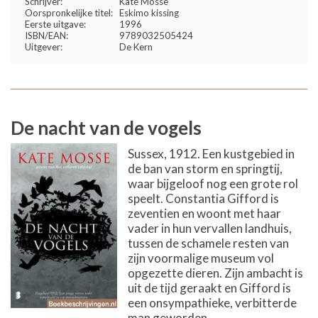
Schrijver:
Kate Mosse
Oorspronkelijke titel:
Eskimo kissing
Eerste uitgave:
1996
ISBN/EAN:
9789032505424
Uitgever:
De Kern
De nacht van de vogels
Sussex, 1912. Een kustgebied in
de ban van storm en springtij,
waar bijgeloof nog een grote rol
speelt. Constantia ­Gifford is
zeventien en woont met haar
vader in hun ­vervallen landhuis,
tussen de schamele resten van
zijn voormalige museum vol
opgezette dieren. Zijn ambacht is
uit de tijd geraakt en Gifford is
een onsympathieke, verbitterde
man geworden.