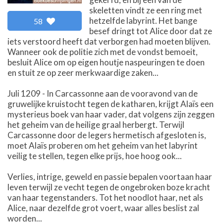
skeletten vindt ze een ring met
hetzelfde labyrint. Het bange
58
besef dringt tot Alice door dat ze
iets verstoord heeft dat verborgen had moeten blijven.
Wanneer ook de politie zich met de vondst bemoeit,
besluit Alice om op eigen houtje naspeuringen te doen
en stuit ze op zeer merkwaardige zaken...
Juli 1209 - In Carcassonne aan de vooravond van de
gruwelijke kruistocht tegen de katharen, krijgt Alaïs een
mysterieus boek van haar vader, dat volgens zijn zeggen
het geheim van de heilige graal herbergt. Terwijl
Carcassonne door de legers hermetisch afgesloten is,
moet Alaïs proberen om het geheim van het labyrint
veilig te stellen, tegen elke prijs, hoe hoog ook...
Verlies, intrige, geweld en passie bepalen voortaan haar
leven terwijl ze vecht tegen de ongebroken boze kracht
van haar tegenstanders. Tot het noodlot haar, net als
Alice, naar dezelfde grot voert, waar alles beslist zal
worden...