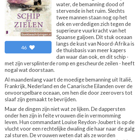
water, de bemanning dood of
stervende in het ruim. Slechts
twee mannen staan nog op het
dek en verdedigen zich tegen de
superieure vuurkracht van het
Spaanse galjoen. Dit stuk oceaan
langs de kust van Noord-Afrika is
46
de thuisbasis van meer kapers
dan waar dan ook, en dit schip -
met zijn versplinterde romp en gescheurde zeilen - heeft
nogal wat doorstaan.
Al maandenlang vaart de moedige bemanning uit Italië,
Frankrijk, Nederland en de Canarische Eilanden over de
onvoorspelbare oceaan, om hen die door zeerovers tot
slaaf zijn gemaakt te bevrijden.
Maar de dingen zijn niet wat ze lijken. De dappersten
onder hen zijn in feite vrouwen die in vermomming
leven. Hun commandant Louise Reydon-Joubert is op de
vlucht voor een rechtelijke dwaling die haar naar de galg
zal sturen. De vrouwen weten dat als ze worden