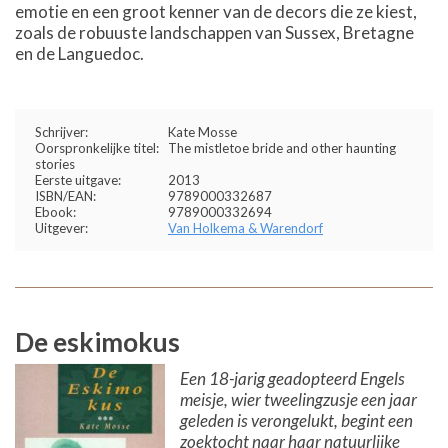
emotie en een groot kenner van de decors die ze kiest,
zoals de robuuste landschappen van Sussex, Bretagne
en de Languedoc.
Schrijver:
Kate Mosse
Oorspronkelijke titel:
The mistletoe bride and other haunting
stories
Eerste uitgave:
2013
ISBN/EAN:
9789000332687
Ebook:
9789000332694
Uitgever:
Van Holkema & Warendorf
De eskimokus
Een 18-jarig geadopteerd Engels
meisje, wier tweelingzusje een jaar
geleden is verongelukt, begint een
zoektocht naar haar natuurlijke