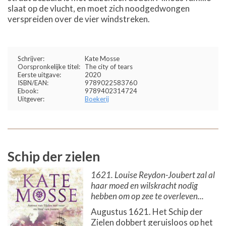
slaat op de vlucht, en moet zich noodgedwongen
verspreiden over de vier windstreken.
Schrijver:
Kate Mosse
Oorspronkelijke titel:
The city of tears
Eerste uitgave:
2020
ISBN/EAN:
9789022583760
Ebook:
9789402314724
Uitgever:
Boekerij
Schip der zielen
1621. Louise Reydon-Joubert zal al
haar moed en wilskracht nodig
hebben om op zee te overleven...
Augustus 1621. Het Schip der
Zielen dobbert geruisloos op het