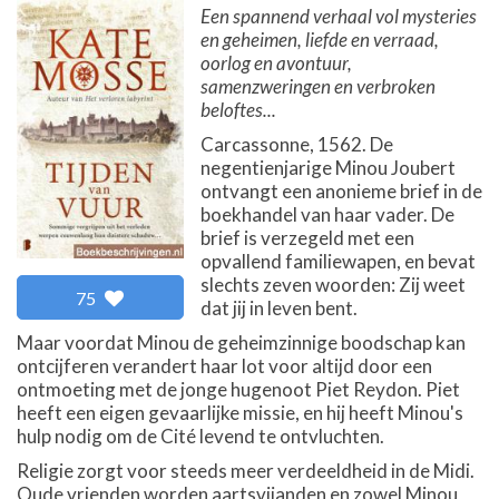
Een spannend verhaal vol mysteries
en geheimen, liefde en verraad,
oorlog en avontuur,
samenzweringen en verbroken
beloftes...
Carcassonne, 1562. De
negentienjarige Minou Joubert
ontvangt een anonieme brief in de
boekhandel van haar vader. De
brief is verzegeld met een
opvallend familiewapen, en bevat
slechts zeven woorden: Zij weet
75
dat jij in leven bent.
Maar voordat Minou de geheimzinnige boodschap kan
ontcijferen verandert haar lot voor altijd door een
ontmoeting met de jonge hugenoot Piet Reydon. Piet
heeft een eigen gevaarlijke missie, en hij heeft Minou's
hulp nodig om de Cité levend te ontvluchten.
Religie zorgt voor steeds meer verdeeldheid in de Midi.
Oude vrienden worden aartsvijanden en zowel Minou