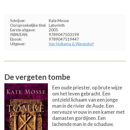
Schrijver:
Kate Mosse
Oorspronkelijke titel:
Labyrinth
Eerste uitgave:
2005
ISBN/EAN:
9789047503194
Ebook:
9789047519447
Uitgever:
Van Holkema & Warendorf
De vergeten tombe
Een oude priester, op brute wijze
om het leven gebracht. Een
ontzield lichaam van een jonge
man in de rivier de Aude. Een
nerveuze vrouw in een kamer met
damasten gordijnen. Een
lachende man in de schaduw.