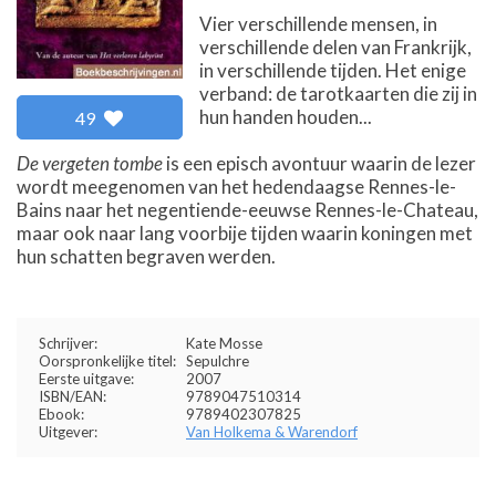
Vier verschillende mensen, in
verschillende delen van Frankrijk,
in verschillende tijden. Het enige
verband: de tarotkaarten die zij in
hun handen houden...
49
De vergeten tombe
is een episch avontuur waarin de lezer
wordt meegenomen van het hedendaagse Rennes-le-
Bains naar het negentiende-eeuwse Rennes-le-Chateau,
maar ook naar lang voorbije tijden waarin koningen met
hun schatten begraven werden.
Schrijver:
Kate Mosse
Oorspronkelijke titel:
Sepulchre
Eerste uitgave:
2007
ISBN/EAN:
9789047510314
Ebook:
9789402307825
Uitgever:
Van Holkema & Warendorf