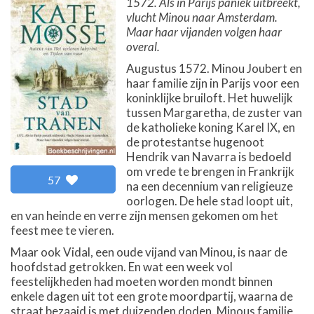
1572. Als in Parijs paniek uitbreekt,
vlucht Minou naar Amsterdam.
Maar haar vijanden volgen haar
overal.
Augustus 1572. Minou Joubert en
haar familie zijn in Parijs voor een
koninklijke bruiloft. Het huwelijk
tussen Margaretha, de zuster van
de katholieke koning Karel IX, en
de protestantse hugenoot
Hendrik van Navarra is bedoeld
om vrede te brengen in Frankrijk
57
na een decennium van religieuze
oorlogen. De hele stad loopt uit,
en van heinde en verre zijn mensen gekomen om het
feest mee te vieren.
Maar ook Vidal, een oude vijand van Minou, is naar de
hoofdstad getrokken. En wat een week vol
feestelijkheden had moeten worden mondt binnen
enkele dagen uit tot een grote moordpartij, waarna de
straat bezaaid is met duizenden doden. Minous familie