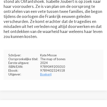
stond als Olifantshoek. Isabelle Joubert is op zoek naar
haar voorouders. Ze is van plan om de oorsprong te
ontrafelen van een vete tussen twee families, die begon
tijdens de oorlogen die Frankrijk eeuwen geleden
verscheurden. Ze komt erachter dat de tragedies en
misdaden uit het verleden nog altijd doorwerken en dat
het ontdekken van de waarheid haar weleens haar leven
zou kunnen kosten.
Schrijver:
Kate Mosse
Oorspronkelijke titel:
The map of bones
Eerste uitgave:
2024
ISBN/EAN:
9789049205010
Ebook:
9789402324518
Uitgever:
Boekerij