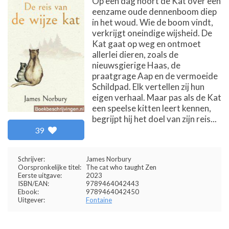
Op een dag hoort de Kat over een
eenzame oude dennenboom diep
in het woud. Wie de boom vindt,
verkrijgt oneindige wijsheid. De
Kat gaat op weg en ontmoet
allerlei dieren, zoals de
nieuwsgierige Haas, de
praatgrage Aap en de vermoeide
Schildpad. Elk vertellen zij hun
eigen verhaal. Maar pas als de Kat
een speelse kitten leert kennen,
begrijpt hij het doel van zijn reis...
39
Schrijver:
James Norbury
Oorspronkelijke titel:
The cat who taught Zen
Eerste uitgave:
2023
ISBN/EAN:
9789464042443
Ebook:
9789464042450
Uitgever:
Fontaine