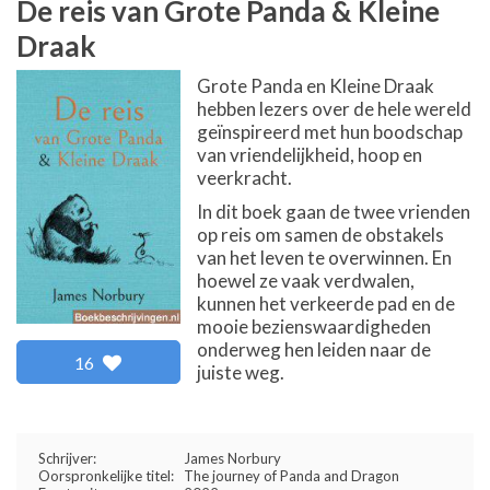
De reis van Grote Panda & Kleine
Draak
Grote Panda en Kleine Draak
hebben lezers over de hele wereld
geïnspireerd met hun boodschap
van vriendelijkheid, hoop en
veerkracht.
In dit boek gaan de twee vrienden
op reis om samen de obstakels
van het leven te overwinnen. En
hoewel ze vaak verdwalen,
kunnen het verkeerde pad en de
mooie bezienswaardigheden
onderweg hen leiden naar de
16
juiste weg.
Schrijver:
James Norbury
Oorspronkelijke titel:
The journey of Panda and Dragon