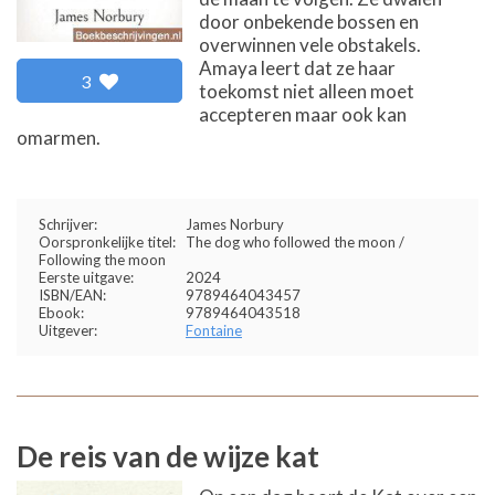
door onbekende bossen en
overwinnen vele obstakels.
Amaya leert dat ze haar
3
toekomst niet alleen moet
accepteren maar ook kan
omarmen.
Schrijver:
James Norbury
Oorspronkelijke titel:
The dog who followed the moon /
Following the moon
Eerste uitgave:
2024
ISBN/EAN:
9789464043457
Ebook:
9789464043518
Uitgever:
Fontaine
De reis van de wijze kat