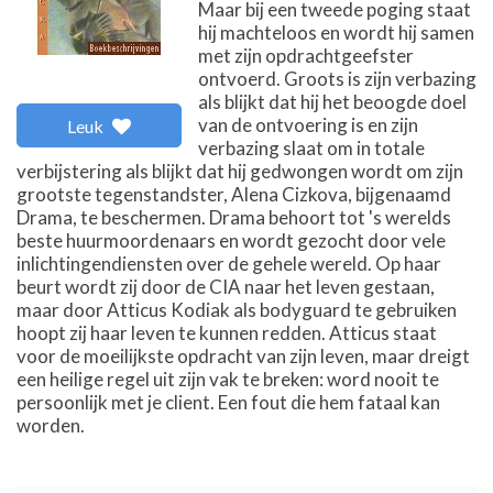
Maar bij een tweede poging staat
hij machteloos en wordt hij samen
met zijn opdrachtgeefster
ontvoerd. Groots is zijn verbazing
als blijkt dat hij het beoogde doel
van de ontvoering is en zijn
Leuk
verbazing slaat om in totale
verbijstering als blijkt dat hij gedwongen wordt om zijn
grootste tegenstandster, Alena Cizkova, bijgenaamd
Drama, te beschermen. Drama behoort tot 's werelds
beste huurmoordenaars en wordt gezocht door vele
inlichtingendiensten over de gehele wereld. Op haar
beurt wordt zij door de CIA naar het leven gestaan,
maar door Atticus Kodiak als bodyguard te gebruiken
hoopt zij haar leven te kunnen redden. Atticus staat
voor de moeilijkste opdracht van zijn leven, maar dreigt
een heilige regel uit zijn vak te breken: word nooit te
persoonlijk met je client. Een fout die hem fataal kan
worden.