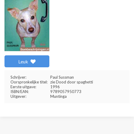
Leuk
Schrijver:
Paul Sussman
Oorspronkelijke titel:
zie Dood door spaghetti
Eerste uitgave:
1996
ISBN/EAN:
9789057950773
Uitgever:
Muntinga