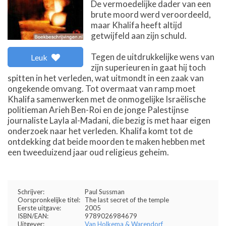
De vermoedelijke dader van een
brute moord werd veroordeeld,
maar Khalifa heeft altijd
getwijfeld aan zijn schuld.
Tegen de uitdrukkelijke wens van
Leuk
zijn superieuren in gaat hij toch
spitten in het verleden, wat uitmondt in een zaak van
ongekende omvang. Tot overmaat van ramp moet
Khalifa samenwerken met de onmogelijke Israëlische
politieman Arieh Ben-Roi en de jonge Palestijnse
journaliste Layla al-Madani, die bezig is met haar eigen
onderzoek naar het verleden. Khalifa komt tot de
ontdekking dat beide moorden te maken hebben met
een tweeduizend jaar oud religieus geheim.
Schrijver:
Paul Sussman
Oorspronkelijke titel:
The last secret of the temple
Eerste uitgave:
2005
ISBN/EAN:
9789026984679
Uitgever:
Van Holkema & Warendorf