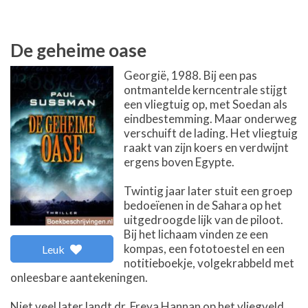
De geheime oase
Georgië, 1988. Bij een pas
ontmantelde kerncentrale stijgt
een vliegtuig op, met Soedan als
eindbestemming. Maar onderweg
verschuift de lading. Het vliegtuig
raakt van zijn koers en verdwijnt
ergens boven Egypte.
Twintig jaar later stuit een groep
bedoeïenen in de Sahara op het
uitgedroogde lijk van de piloot.
Bij het lichaam vinden ze een
kompas, een fototoestel en een
Leuk
notitieboekje, volgekrabbeld met
onleesbare aantekeningen.
Niet veel later landt dr. Freya Hannan op het vliegveld