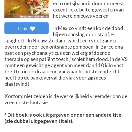
een roetsjbaanrit door de meest
excentrieke buitengewesten van
het wereldnieuws voeren.
In Mexico vindt een kok de dood
Leuk
bij een aanslag door staafjes
spaghetti. In Nieuw-Zeeland wordt een voetganger
overreden door een ontsnapte pompoen. In Barcelona
past een psychoanalyticus een wel erg afdoende
therapie op een patiënt toe: hij schiet hem dood. In de VS
komt een gewichtige agent van meer dan 110 kilo vast
te zitten in de draaideur, vanwaar hij uitstekend zicht
heeft op de bankoverval die vlak voor zijn neus
plaatsvindt.
Kortom: niet zelden is de werkelijkheid vreemder dan de
vreemdste fantasie.
* Dit boek is ook uitgegeven onder een andere titel
(zie dubbel uitgegeven titels).