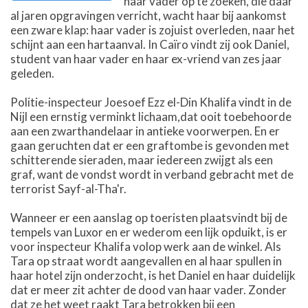
haar vader op te zoeken, die daar
al jaren opgravingen verricht, wacht haar bij aankomst
een zware klap: haar vader is zojuist overleden, naar het
schijnt aan een hartaanval. In Caïro vindt zij ook Daniel,
student van haar vader en haar ex-vriend van zes jaar
geleden.
Politie-inspecteur Joesoef Ezz el-Din Khalifa vindt in de
Nijl een ernstig verminkt lichaam,dat ooit toebehoorde
aan een zwarthandelaar in antieke voorwerpen. En er
gaan geruchten dat er een graftombe is gevonden met
schitterende sieraden, maar iedereen zwijgt als een
graf, want de vondst wordt in verband gebracht met de
terrorist Sayf-al-Tha'r.
Wanneer er een aanslag op toeristen plaatsvindt bij de
tempels van Luxor en er wederom een lijk opduikt, is er
voor inspecteur Khalifa volop werk aan de winkel. Als
Tara op straat wordt aangevallen en al haar spullen in
haar hotel zijn onderzocht, is het Daniel en haar duidelijk
dat er meer zit achter de dood van haar vader. Zonder
dat ze het weet raakt Tara betrokken bij een