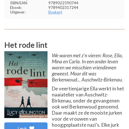
ISBN/EAN:
9789022590744
Ebook:
9789402317244
Uitgever:
Boekerij
Het rode lint
We waren met z'n vieren: Rose, Ella,
Mina en Carla. In een ander leven
waren we misschien vriendinnen
geweest. Maar dit was
Berkenwoud... Auschwitz-Birkenau.
De veertienjarige Ella werkt in het
naaiatelier van Auschwitz-
Birkenau, onder de gevangenen
ook wel Berkenwoud genoemd.
Daar maakt ze de mooiste jurken
voor de vrouwen van
hooggeplaatste nazi’s. Elke jurk
Leuk