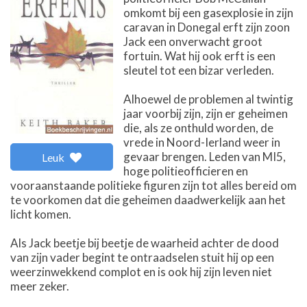
omkomt bij een gasexplosie in zijn
caravan in Donegal erft zijn zoon
Jack een onverwacht groot
fortuin. Wat hij ook erft is een
sleutel tot een bizar verleden.
Alhoewel de problemen al twintig
jaar voorbij zijn, zijn er geheimen
die, als ze onthuld worden, de
vrede in Noord-Ierland weer in
gevaar brengen. Leden van MI5,
Leuk
hoge politieofficieren en
vooraanstaande politieke figuren zijn tot alles bereid om
te voorkomen dat die geheimen daadwerkelijk aan het
licht komen.
Als Jack beetje bij beetje de waarheid achter de dood
van zijn vader begint te ontraadselen stuit hij op een
weerzinwekkend complot en is ook hij zijn leven niet
meer zeker.