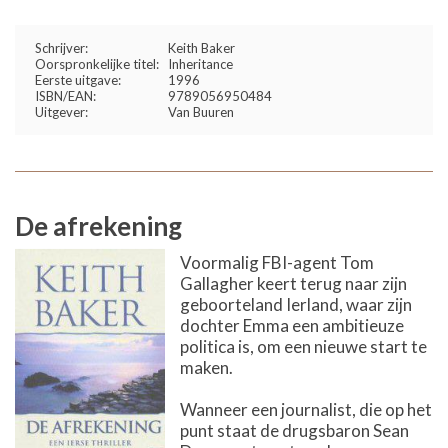
Schrijver:
Keith Baker
Oorspronkelijke titel:
Inheritance
Eerste uitgave:
1996
ISBN/EAN:
9789056950484
Uitgever:
Van Buuren
De afrekening
Voormalig FBI-agent Tom
Gallagher keert terug naar zijn
geboorteland Ierland, waar zijn
dochter Emma een ambitieuze
politica is, om een nieuwe start te
maken.
Wanneer een journalist, die op het
punt staat de drugsbaron Sean