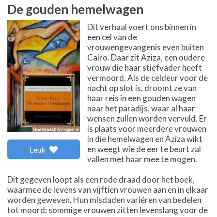
De gouden hemelwagen
Dit verhaal voert ons binnen in
een cel van de
vrouwengevangenis even buiten
Cairo. Daar zit Aziza, een oudere
vrouw die haar stiefvader heeft
vermoord. Als de celdeur voor de
nacht op slot is, droomt ze van
haar reis in een gouden wagen
naar het paradijs, waar al haar
wensen zullen worden vervuld. Er
is plaats voor meerdere vrouwen
in die hemelwagen en Aziza wikt
en weegt wie de eer te beurt zal
Leuk
vallen met haar mee te mogen.
Dit gegeven loopt als een rode draad door het boek,
waarmee de levens van vijftien vrouwen aan en in elkaar
worden geweven. Hun misdaden variëren van bedelen
tot moord; sommige vrouwen zitten levenslang voor de