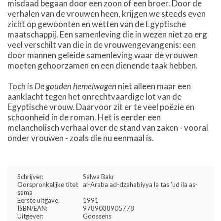
misdaad begaan door een zoon of een broer. Door de
verhalen van de vrouwen heen, krijgen we steeds even
zicht op gewoonten en wetten van de Egyptische
maatschappij. Een samenleving die in wezen niet zo erg
veel verschilt van die in de vrouwengevangenis: een
door mannen geleide samenleving waar de vrouwen
moeten gehoorzamen en een dienende taak hebben.
Toch is
De gouden hemelwagen
niet alleen maar een
aanklacht tegen het onrechtvaardige lot van de
Egyptische vrouw. Daarvoor zit er te veel poëzie en
schoonheid in de roman. Het is eerder een
melancholisch verhaal over de stand van zaken - vooral
onder vrouwen - zoals die nu eenmaal is.
Schrijver:
Salwa Bakr
Oorspronkelijke titel:
al-Araba ad-dzahabiyya la tas 'ud ila as-
sama
Eerste uitgave:
1991
ISBN/EAN:
9789038905778
Uitgever:
Goossens