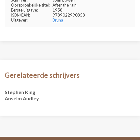
Schrijver:
John Bowen
Oorspronkelijke titel:
After the rain
Eerste uitgave:
1958
ISBN/EAN:
9789022990858
Uitgever:
Bruna
Gerelateerde schrijvers
Stephen King
Anselm Audley