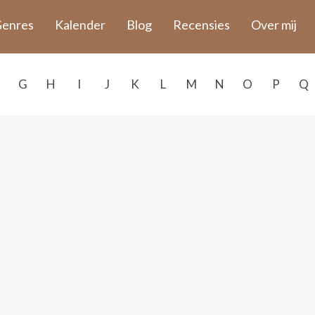
enres
Kalender
Blog
Recensies
Over mij
G
H
I
J
K
L
M
N
O
P
Q