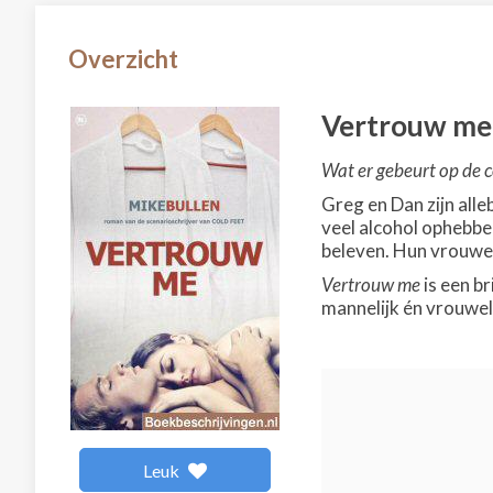
Overzicht
Vertrouw me
Wat er gebeurt op de co
Greg en Dan zijn all
veel alcohol ophebben
beleven. Hun vrouwen
Vertrouw me
is een b
mannelijk én vrouweli
Leuk