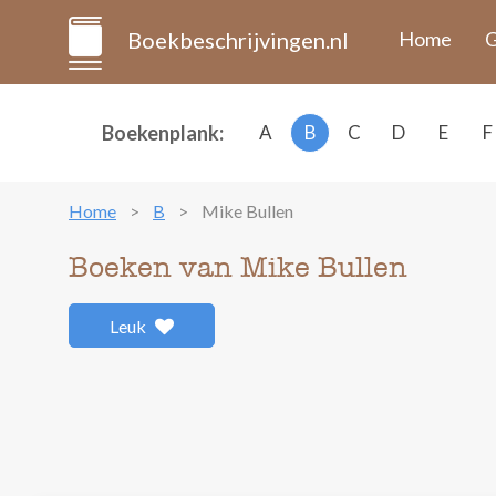
Boekbeschrijvingen.nl
Home
G
Boekenplank:
A
B
C
D
E
F
Home
B
Mike Bullen
Boeken van Mike Bullen
Leuk