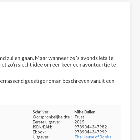
md zullen gaan. Maar wanneer ze 's avonds iets te
iet zo'n slecht idee om een keer een avontuurtje te
n verrassend geestige roman beschreven vanuit een
Schrijver:
Mike Bullen
Oorspronkelijke titel:
Trust
Eerste uitgave:
2015
ISBN/EAN:
9789044347982
Ebook:
9789044347999
Uitgever:
The House of Books