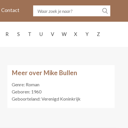
Contact
R
S
T
U
V
W
X
Y
Z
Meer over Mike Bullen
Genre: Roman
Geboren: 1960
Geboorteland: Verenigd Koninkrijk