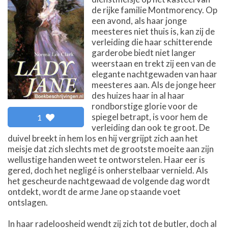
de rijke familie Montmorency. Op
een avond, als haar jonge
meesteres niet thuis is, kan zij de
verleiding die haar schitterende
garderobe biedt niet langer
weerstaan en trekt zij een van de
elegante nachtgewaden van haar
meesteres aan. Als de jonge heer
des huizes haar in al haar
rondborstige glorie voor de
spiegel betrapt, is voor hem de
1
verleiding dan ook te groot. De
duivel breekt in hem los en hij vergrijpt zich aan het
meisje dat zich slechts met de grootste moeite aan zijn
wellustige handen weet te ontworstelen. Haar eer is
gered, doch het negligé is onherstelbaar vernield. Als
het gescheurde nachtgewaad de volgende dag wordt
ontdekt, wordt de arme Jane op staande voet
ontslagen.
In haar radeloosheid wendt zij zich tot de butler, doch al