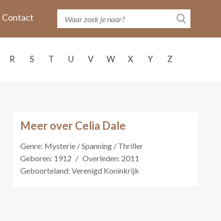
Contact
R
S
T
U
V
W
X
Y
Z
Meer over Celia Dale
Genre: Mysterie / Spanning / Thriller
Geboren: 1912
/
Overleden: 2011
Geboorteland: Verenigd Koninkrijk