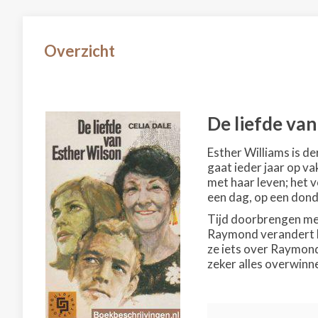
Overzicht
De liefde va
Esther Williams is de
gaat ieder jaar op va
met haar leven; het v
een dag, op een do
Tijd doorbrengen met
Raymond verandert haa
ze iets over Raymond 
zeker alles overwinn