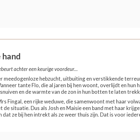
e hand
ebeurt achter een keurige voordeur...
er meedogenloze hebzucht, uitbuiting en verstikkende terreur
nneer tante Flo, die al jaren bij hen woont, overlijdt en hun 
 snuiven en de warmte van de zon in hun botten te laten trekk
s Fingal, een rijke weduwe, die samenwoont met haar volwass
t de situatie. Dus als Josh en Maisie een band met haar krijge
 dat ze bij hen intrekt als ze weer thuis zijn. Dat is voor ied