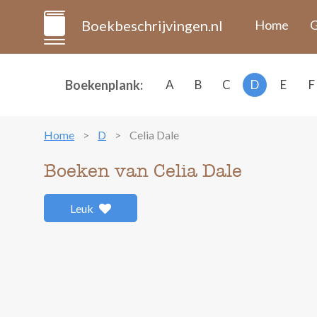
Boekbeschrijvingen.nl
Home
G
Boekenplank:
A
B
C
D
E
F
Home
D
Celia Dale
Boeken van Celia Dale
Leuk