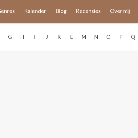
enres
Kalender
Blog
Recensies
Over mij
G
H
I
J
K
L
M
N
O
P
Q