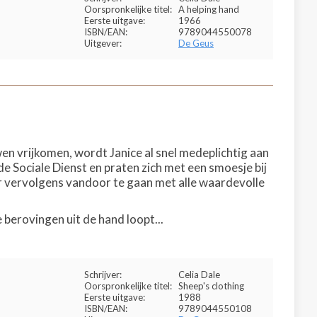
Oorspronkelijke titel:
A helping hand
Eerste uitgave:
1966
ISBN/EAN:
9789044550078
Uitgever:
De Geus
n vrijkomen, wordt Janice al snel medeplichtig aan
e Sociale Dienst en praten zich met een smoesje bij
 er vervolgens vandoor te gaan met alle waardevolle
 berovingen uit de hand loopt...
Schrijver:
Celia Dale
Oorspronkelijke titel:
Sheep's clothing
Eerste uitgave:
1988
ISBN/EAN:
9789044550108