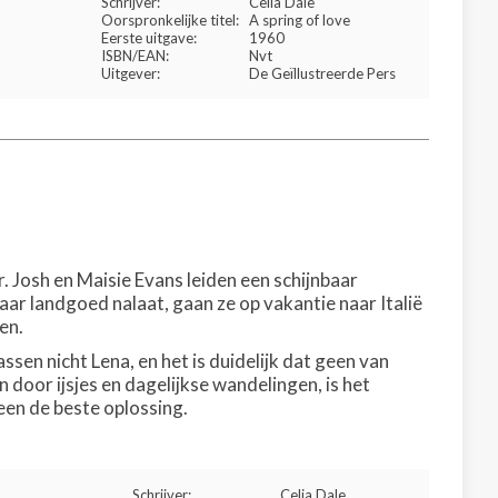
Schrijver:
Celia Dale
Oorspronkelijke titel:
A spring of love
Eerste uitgave:
1960
ISBN/EAN:
Nvt
Uitgever:
De Geïllustreerde Pers
. Josh en Maisie Evans leiden een schijnbaar
haar landgoed nalaat, gaan ze op vakantie naar Italië
en.
en nicht Lena, en het is duidelijk dat geen van
n door ijsjes en dagelijkse wandelingen, is het
ereen de beste oplossing.
Schrijver:
Celia Dale