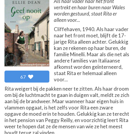
Als haar vader naar het front
vertrekt en haar buren naar Wales
worden gestuurd, staat Rita er
alleen voor...
Cliffehaven, 1940. Als haar vader
naar het front moet, blijft de 17-
jarige Rita alleen achter. Gelukkig
kan ze rekenen op haar buren, de
familie Minelli. Maar als die net als
andere families van Italiaanse
afkomst worden geïnterneerd,
staat Rita er helemaal alleen
67
voor...
Rita weigert bij de pakken neer te zitten. Als haar droom
om bij de luchtmacht te gaan in duigen valt, meldt ze zich
aan bij de brandweer. Maar wanneer haar eigen huis in
vlammen opgaat, is het zelfs voor Rita een zware
opgave de moed erin te houden. Gelukkig kan ze terecht
in het pension van Peggy Reilly, en voorzichtig leert Rita
weer te hopen dat ze de mensen van wie ze het meest
houdt terug zal vinden...