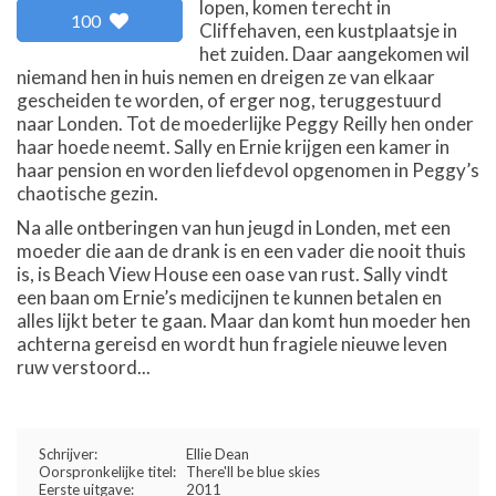
lopen, komen terecht in
100
Cliffehaven, een kustplaatsje in
het zuiden. Daar aangekomen wil
niemand hen in huis nemen en dreigen ze van elkaar
gescheiden te worden, of erger nog, teruggestuurd
naar Londen. Tot de moederlijke Peggy Reilly hen onder
haar hoede neemt. Sally en Ernie krijgen een kamer in
haar pension en worden liefdevol opgenomen in Peggy’s
chaotische gezin.
Na alle ontberingen van hun jeugd in Londen, met een
moeder die aan de drank is en een vader die nooit thuis
is, is Beach View House een oase van rust. Sally vindt
een baan om Ernie’s medicijnen te kunnen betalen en
alles lijkt beter te gaan. Maar dan komt hun moeder hen
achterna gereisd en wordt hun fragiele nieuwe leven
ruw verstoord...
Schrijver:
Ellie Dean
Oorspronkelijke titel:
There'll be blue skies
Eerste uitgave:
2011