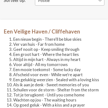
Sorteer op:
Positie
Een Veilige Haven / Cliffehaven
Een nieuw begin - There'll be blue skies
Ver van huis - Far from home
Geef nooit op - Keep smiling through
Een groot hart - Where the heart lies
Altijd in mijn hart - Always in my heart
Voor altijd - All my tomorrows
Een mooie toekomst - Some lucky day
Afscheid voor even - While we're apart
Een gelukkig weerzien - Sealed with a loving kiss
Als ik aan je denk - Sweet memories of you
Schuilen voor de storm - Shelter from the storm
Tot je terugkomt - Until you come home
Wachten op jou - The waiting hours
Op goed geluk - With a kiss and a prayer