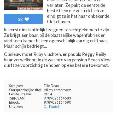
verlaten. Ze pakt de eerste de
beste trein die vertrekt, en zo
eindigt ze in het haar onbekende
53
Cliffehaven.
In eerste instantie lijkt ze goed terechtgekomen te zijn.
Ze krijgt een baan bij de plaatselijke wapenfabriek en
vindt een kamer bij een ogenschijnlijk aardig echtpaar.
Maar schijn bedriegt...
Opnieuw moet Ruby vluchten, en pas als Peggy Reilly
haar verwelkomt in de warmte van pension Beach View
durft ze voorzichtig te hopen op een betere toekomst.
Schrijver:
Ellie Dean
Oorspronkelijke titel:
All my tomorrows
Eerste uitgave:
2014
ISBN/EAN:
9789026164583
Ebook:
9789026164590
Uitgever:
De Fontein