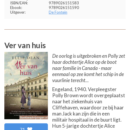
ISBN/EAN:
9789026151583
Ebook:
9789026151590
Uitgever:
De Fontein
Ver van huis
De oorlog is uitgebroken en Polly zet
haar dochtertje Alice op de boot
naar familie in Canada - maar
eenmaal op zee komt het schip in de
vuurlinie terecht...
Engeland, 1940. Verpleegster
Polly Brown wordt overgeplaatst
naar het ziekenhuis van
Cliffehaven, waardoor ze bij haar
man Jack kan zijn die in een
militair hospitaal in de buurt ligt.
Hun 5-jarige dochtertje Alice
71