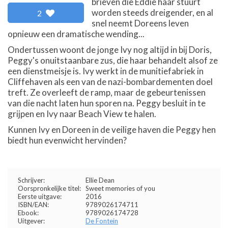
brieven die Eddie haar stuurt
worden steeds dreigender, en al
2
snel neemt Doreens leven
opnieuw een dramatische wending...
Ondertussen woont de jonge Ivy nog altijd in bij Doris,
Peggy's onuitstaanbare zus, die haar behandelt alsof ze
een dienstmeisje is. Ivy werkt in de munitiefabriek in
Cliffehaven als een van de nazi-bombardementen doel
treft. Ze overleeft de ramp, maar de gebeurtenissen
van die nacht laten hun sporen na. Peggy besluit in te
grijpen en Ivy naar Beach View te halen.
Kunnen Ivy en Doreen in de veilige haven die Peggy hen
biedt hun evenwicht hervinden?
Schrijver:
Ellie Dean
Oorspronkelijke titel:
Sweet memories of you
Eerste uitgave:
2016
ISBN/EAN:
9789026174711
Ebook:
9789026174728
Uitgever:
De Fontein