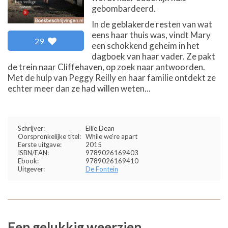
gebombardeerd.
In de geblakerde resten van wat
eens haar thuis was, vindt Mary
29
een schokkend geheim in het
dagboek van haar vader. Ze pakt
de trein naar Cliffehaven, op zoek naar antwoorden.
Met de hulp van Peggy Reilly en haar familie ontdekt ze
echter meer dan ze had willen weten...
Schrijver:
Ellie Dean
Oorspronkelijke titel:
While we're apart
Eerste uitgave:
2015
ISBN/EAN:
9789026169403
Ebook:
9789026169410
Uitgever:
De Fontein
Een gelukkig weerzien