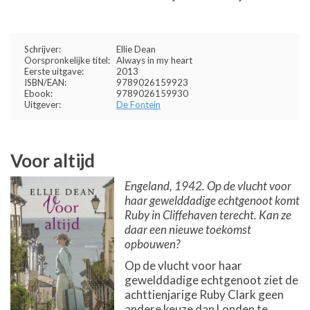
Schrijver:
Ellie Dean
Oorspronkelijke titel:
Always in my heart
Eerste uitgave:
2013
ISBN/EAN:
9789026159923
Ebook:
9789026159930
Uitgever:
De Fontein
Voor altijd
Engeland, 1942. Op de vlucht voor
haar gewelddadige echtgenoot komt
Ruby in Cliffehaven terecht. Kan ze
daar een nieuwe toekomst
opbouwen?
Op de vlucht voor haar
gewelddadige echtgenoot ziet de
achttienjarige Ruby Clark geen
andere keuze dan Londen te