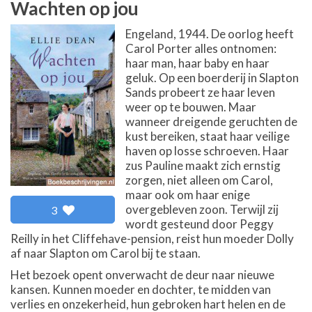
Wachten op jou
Engeland, 1944. De oorlog heeft
Carol Porter alles ontnomen:
haar man, haar baby en haar
geluk. Op een boerderij in Slapton
Sands probeert ze haar leven
weer op te bouwen. Maar
wanneer dreigende geruchten de
kust bereiken, staat haar veilige
haven op losse schroeven. Haar
zus Pauline maakt zich ernstig
zorgen, niet alleen om Carol,
maar ook om haar enige
overgebleven zoon. Terwijl zij
3
wordt gesteund door Peggy
Reilly in het Cliffehave-pension, reist hun moeder Dolly
af naar Slapton om Carol bij te staan.
Het bezoek opent onverwacht de deur naar nieuwe
kansen. Kunnen moeder en dochter, te midden van
verlies en onzekerheid, hun gebroken hart helen en de