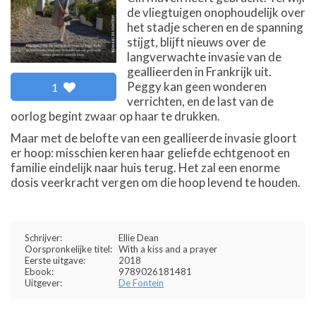
de vliegtuigen onophoudelijk over
het stadje scheren en de spanning
stijgt, blijft nieuws over de
langverwachte invasie van de
geallieerden in Frankrijk uit.
Peggy kan geen wonderen
1
verrichten, en de last van de
oorlog begint zwaar op haar te drukken.
Maar met de belofte van een geallieerde invasie gloort
er hoop: misschien keren haar geliefde echtgenoot en
familie eindelijk naar huis terug. Het zal een enorme
dosis veerkracht vergen om die hoop levend te houden.
Schrijver:
Ellie Dean
Oorspronkelijke titel:
With a kiss and a prayer
Eerste uitgave:
2018
Ebook:
9789026181481
Uitgever:
De Fontein