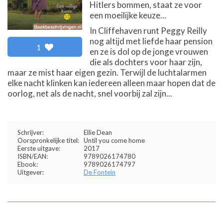
Hitlers bommen, staat ze voor
een moeilijke keuze...
In Cliffehaven runt Peggy Reilly
nog altijd met liefde haar pension
1
en ze is dol op de jonge vrouwen
die als dochters voor haar zijn,
maar ze mist haar eigen gezin. Terwijl de luchtalarmen
elke nacht klinken kan iedereen alleen maar hopen dat de
oorlog, net als de nacht, snel voorbij zal zijn...
Schrijver:
Ellie Dean
Oorspronkelijke titel:
Until you come home
Eerste uitgave:
2017
ISBN/EAN:
9789026174780
Ebook:
9789026174797
Uitgever:
De Fontein