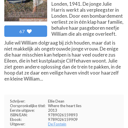
Londen, 1941. De jonge Julie
Harris werkt als verpleegster in
Londen. Door een bombardement
verliest ze in één klap haar familie,
behalve haar pasgeboren neefje
67
William die als enige overleeft.
Julie wil William dolgraag bij zich houden, maar dat is
niet makkelijk als ongetrouwde jonge vrouw. De enige
die haar misschien kan helpen is haar veel oudere zus
Eileen, die in het kustplaatsje Cliffehaven woont. Julie
ziet geen andere oplossing dan de trein te pakken, in de
hoop dat ze daar een veilige haven vindt voor haarzelf
en kleine William...
Schrijver:
Ellie Dean
Oorspronkelijke titel:
Where the heart lies
Eerste uitgave:
2013
ISBN/EAN:
9789026159893
Ebook:
9789026159909
Uitgever:
De Fontein