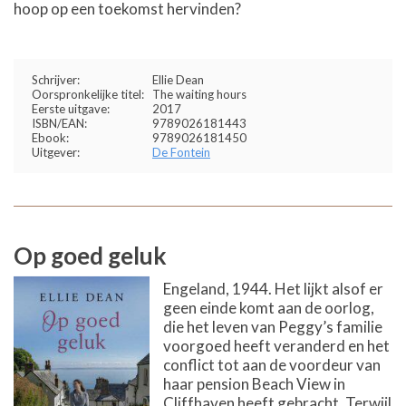
hoop op een toekomst hervinden?
Schrijver:
Ellie Dean
Oorspronkelijke titel:
The waiting hours
Eerste uitgave:
2017
ISBN/EAN:
9789026181443
Ebook:
9789026181450
Uitgever:
De Fontein
Op goed geluk
Engeland, 1944. Het lijkt alsof er
geen einde komt aan de oorlog,
die het leven van Peggy’s familie
voorgoed heeft veranderd en het
conflict tot aan de voordeur van
haar pension Beach View in
Cliffhaven heeft gebracht. Terwijl