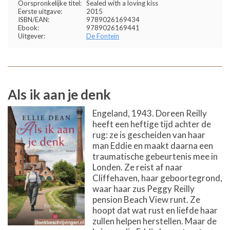
Oorspronkelijke titel:
Sealed with a loving kiss
Eerste uitgave:
2015
ISBN/EAN:
9789026169434
Ebook:
9789026169441
Uitgever:
De Fontein
Als ik aan je denk
Engeland, 1943. Doreen Reilly
heeft een heftige tijd achter de
rug: ze is gescheiden van haar
man Eddie en maakt daarna een
traumatische gebeurtenis mee in
Londen. Ze reist af naar
Cliffehaven, haar geboortegrond,
waar haar zus Peggy Reilly
pension Beach View runt. Ze
hoopt dat wat rust en liefde haar
zullen helpen herstellen. Maar de