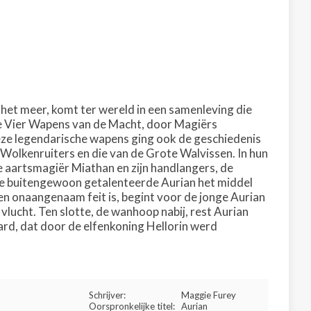
 het meer, komt ter wereld in een samenleving die
e Vier Wapens van de Macht, door Magiërs
eze legendarische wapens ging ook de geschiedenis
e Wolkenruiters en die van de Grote Walvissen. In hun
 aartsmagiër Miathan en zijn handlangers, de
 de buitengewoon getalenteerde Aurian het middel
en onaangenaam feit is, begint voor de jonge Aurian
ucht. Ten slotte, de wanhoop nabij, rest Aurian
d, dat door de elfenkoning Hellorin werd
Schrijver:
Maggie Furey
Oorspronkelijke titel:
Aurian