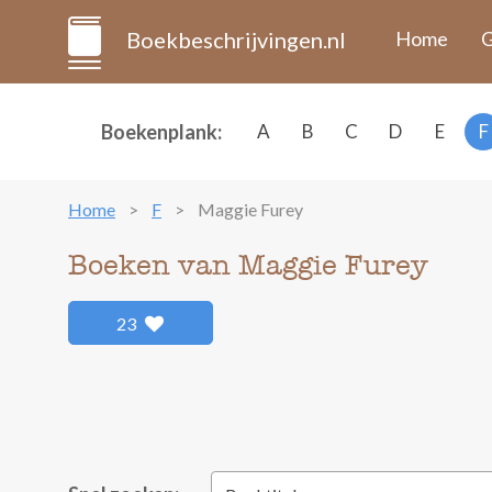
Boekbeschrijvingen.nl
Home
G
Boekenplank:
A
B
C
D
E
F
Home
F
Maggie Furey
Boeken van Maggie Furey
23