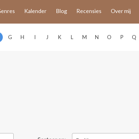
enres
Kalender
Blog
Recensies
Over mij
G
H
I
J
K
L
M
N
O
P
Q