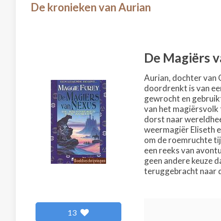
De kronieken van Aurian
De Magiërs 
Aurian, dochter van 
doordrenkt is van e
gewrocht en gebruikt
van het magiërsvolk t
dorst naar wereldhee
weermagiër Eliseth e
om de roemruchte tij
een reeks van avontu
geen andere keuze d
teruggebracht naar d
13