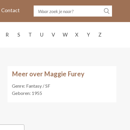
Contact
R
S
T
U
V
W
X
Y
Z
Meer over Maggie Furey
Genre: Fantasy / SF
Geboren: 1955