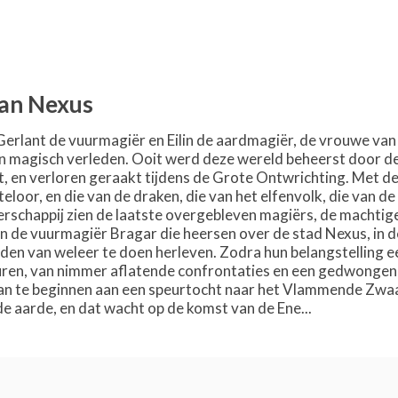
van Nexus
Gerlant de vuurmagiër en Eilin de aardmagiër, de vrouwe van
en magisch verleden. Ooit werd deze wereld beheerst door d
, en verloren geraakt tijdens de Grote Ontwrichting. Met d
eloor, en die van de draken, die van het elfenvolk, die van d
rschappij zien de laatste overgebleven magiërs, de machtige
n de vuurmagiër Bragar die heersen over de stad Nexus, in
den van weleer te doen herleven. Zodra hun belangstelling e
ren, van nimmer aflatende confrontaties en een gedwongen vl
an te beginnen aan een speurtocht naar het Vlammende Zwaar
e aarde, en dat wacht op de komst van de Ene...