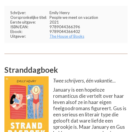
Schrijver:
Emily Henry
Oorspronkelijke titel:
People we meet on vacation
Eerste uitgave:
2021
ISBN/EAN:
9789044366396
Ebook:
9789044366402
Uitgever:
The House of Books
Stranddagboek
Twee schrijvers, één vakantie...
January is een hopeloze
romanticus die vertelt over haar
leven alsof ze in haar eigen
feelgoodromans figureert. Gus is
een serieus en literair type die
gelooft dat ware liefde een
sprookje is. Maar January en Gus