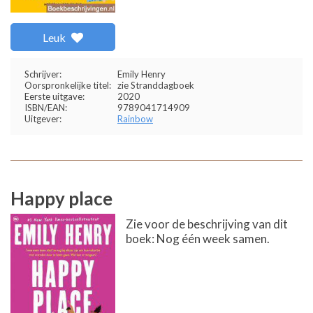
Leuk
Schrijver:
Emily Henry
Oorspronkelijke titel:
zie Stranddagboek
Eerste uitgave:
2020
ISBN/EAN:
9789041714909
Uitgever:
Rainbow
Happy place
Zie voor de beschrijving van dit
boek: Nog één week samen.