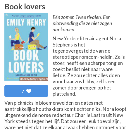
Book lovers
Eén zomer. Twee rivalen. Een
plotwending die ze niet zagen
aankomen...
New Yorkse literair agent Nora
Stephens is het
tegenovergestelde van de
stereotiepe romcom-heldin. Ze is
stoer, heeft een scherpe tong en
zoekt beslist niet naar ware
liefde. Ze zou echter alles doen
voor haar zus Libby, zelfs een
zomer doorbrengen op het
7
platteland.
Van picknicks in bloemenweiden en dates met
aantrekkelijke houthakkers komt echter niks. Nora loopt
uitgerekend de norse redacteur Charlie Lastra uit New
York steeds tegen het lijf. Dat zou een leuk toeval zijn,
ware het niet dat ze elkaar al vaak hebben ontmoet voor