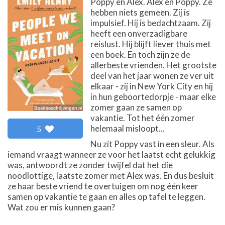
Poppy en Alex. Alex en Poppy. Ze
hebben niets gemeen. Zij is
impulsief. Hij is bedachtzaam. Zij
heeft een onverzadigbare
reislust. Hij blijft liever thuis met
een boek. En toch zijn ze de
allerbeste vrienden. Het grootste
deel van het jaar wonen ze ver uit
elkaar - zij in New York City en hij
in hun geboortedorpje - maar elke
zomer gaan ze samen op
vakantie. Tot het één zomer
helemaal misloopt...
5
Nu zit Poppy vast in een sleur. Als
iemand vraagt wanneer ze voor het laatst echt gelukkig
was, antwoordt ze zonder twijfel dat het die
noodlottige, laatste zomer met Alex was. En dus besluit
ze haar beste vriend te overtuigen om nog één keer
samen op vakantie te gaan en alles op tafel te leggen.
Wat zou er mis kunnen gaan?