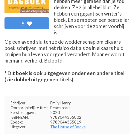
hebben meer gemeen dan je zou
denken. Ze zijn allebei blut. Ze
hebben een gigantisch writer's
block. En ze moeten een bestseller
5
schrijven voor de zomer voorbij
is.
Op een avond sluiten ze de weddenschap om elkaars
boek schrijven, met het risico dat als ze in elkaars huid
kruipen hun leven voorgoed verandert. Maar er wordt
niemand verliefd. Beloofd.
* Dit boek is ook uitgegeven onder een andere titel
(zie dubbel uitgegeven titels).
Schrijver:
Emily Henry
Oorspronkelijke titel:
Beach read
Eerste uitgave:
2020
ISBN/EAN:
9789044355802
Ebook:
9789044355819
Uitgever:
The House of Books