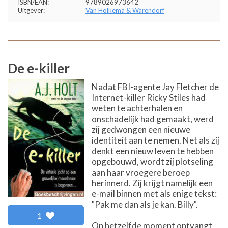
ISBN/EAN:
9789026973642
Uitgever:
Van Holkema & Warendorf
De e-killer
Nadat FBI-agente Jay Fletcher de
Internet-killer Ricky Stiles had
weten te achterhalen en
onschadelijk had gemaakt, werd
zij gedwongen een nieuwe
identiteit aan te nemen. Net als zij
denkt een nieuw leven te hebben
opgebouwd, wordt zij plotseling
aan haar vroegere beroep
herinnerd. Zij krijgt namelijk een
e-mail binnen met als enige tekst:
"Pak me dan als je kan. Billy".
1
Op hetzelfde moment ontvangt