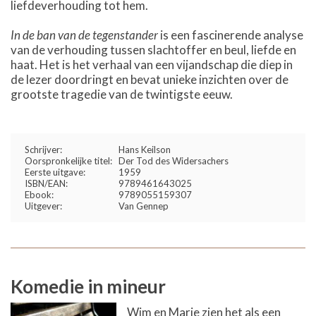
liefdeverhouding tot hem.
In de ban van de tegenstander
is een fascinerende analyse
van de verhouding tussen slachtoffer en beul, liefde en
haat. Het is het verhaal van een vijandschap die diep in
de lezer doordringt en bevat unieke inzichten over de
grootste tragedie van de twintigste eeuw.
Schrijver:
Hans Keilson
Oorspronkelijke titel:
Der Tod des Widersachers
Eerste uitgave:
1959
ISBN/EAN:
9789461643025
Ebook:
9789055159307
Uitgever:
Van Gennep
Komedie in mineur
Wim en Marie zien het als een