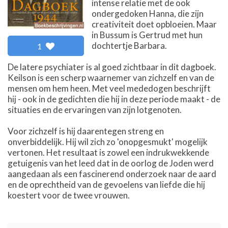
intense relatie met de ook
ondergedoken Hanna, die zijn
creativiteit doet opbloeien. Maar
in Bussum is Gertrud met hun
dochtertje Barbara.
1
De latere psychiater is al goed zichtbaar in dit dagboek.
Keilson is een scherp waarnemer van zichzelf en van de
mensen om hem heen. Met veel mededogen beschrijft
hij - ook in de gedichten die hij in deze periode maakt - de
situaties en de ervaringen van zijn lotgenoten.
Voor zichzelf is hij daarentegen streng en
onverbiddelijk. Hij wil zich zo 'onopgesmukt' mogelijk
vertonen. Het resultaat is zowel een indrukwekkende
getuigenis van het leed dat in de oorlog de Joden werd
aangedaan als een fascinerend onderzoek naar de aard
en de oprechtheid van de gevoelens van liefde die hij
koestert voor de twee vrouwen.