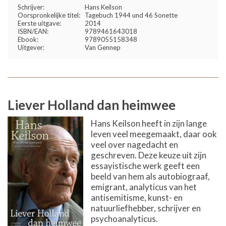
Schrijver:
Hans Keilson
Oorspronkelijke titel:
Tagebuch 1944 und 46 Sonette
Eerste uitgave:
2014
ISBN/EAN:
9789461643018
Ebook:
9789055158348
Uitgever:
Van Gennep
Liever Holland dan heimwee
Hans Keilson heeft in zijn lange
leven veel meegemaakt, daar ook
veel over nagedacht en
geschreven. Deze keuze uit zijn
essayistische werk geeft een
beeld van hem als autobiograaf,
emigrant, analyticus van het
antisemitisme, kunst- en
natuurliefhebber, schrijver en
psychoanalyticus.