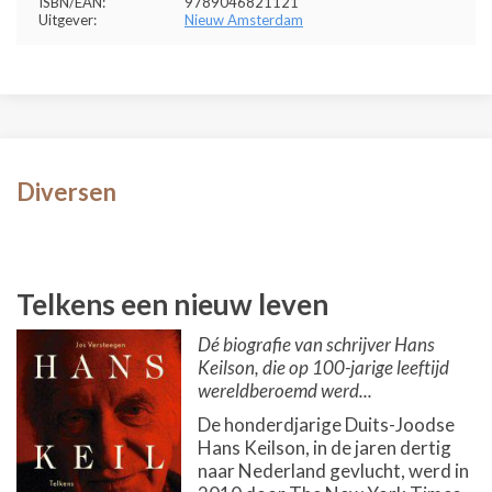
ISBN/EAN:
9789046821121
Uitgever:
Nieuw Amsterdam
Diversen
Telkens een nieuw leven
Dé biografie van schrijver Hans
Keilson, die op 100-jarige leeftijd
wereldberoemd werd...
De honderdjarige Duits-Joodse
Hans Keilson, in de jaren dertig
naar Nederland gevlucht, werd in