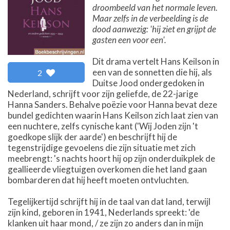
droombeeld van het normale leven.
Maar zelfs in de verbeelding is de
dood aanwezig: 'hij ziet en grijpt de
gasten een voor een'.
Dit drama vertelt Hans Keilson in
een van de sonnetten die hij, als
2
Duitse Jood ondergedoken in
Nederland, schrijft voor zijn geliefde, de 22-jarige
Hanna Sanders. Behalve poëzie voor Hanna bevat deze
bundel gedichten waarin Hans Keilson zich laat zien van
een nuchtere, zelfs cynische kant ('Wij Joden zijn 't
goedkope slijk der aarde') en beschrijft hij de
tegenstrijdige gevoelens die zijn situatie met zich
meebrengt: 's nachts hoort hij op zijn onderduikplek de
geallieerde vliegtuigen overkomen die het land gaan
bombarderen dat hij heeft moeten ontvluchten.
Tegelijkertijd schrijft hij in de taal van dat land, terwijl
zijn kind, geboren in 1941, Nederlands spreekt: 'de
klanken uit haar mond, / ze zijn zo anders dan in mijn