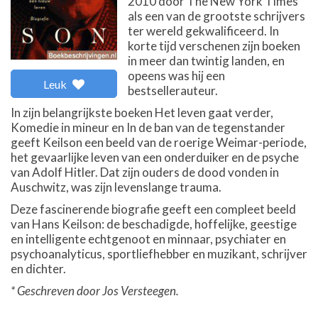
2010 door The New York Times
als een van de grootste schrijvers
ter wereld gekwalificeerd. In
korte tijd verschenen zijn boeken
in meer dan twintig landen, en
opeens was hij een
Leuk
bestsellerauteur.
In zijn belangrijkste boeken Het leven gaat verder,
Komedie in mineur en In de ban van de tegenstander
geeft Keilson een beeld van de roerige Weimar-periode,
het gevaarlijke leven van een onderduiker en de psyche
van Adolf Hitler. Dat zijn ouders de dood vonden in
Auschwitz, was zijn levenslange trauma.
Deze fascinerende biografie geeft een compleet beeld
van Hans Keilson: de beschadigde, hoffelijke, geestige
en intelligente echtgenoot en minnaar, psychiater en
psychoanalyticus, sportliefhebber en muzikant, schrijver
en dichter.
* Geschreven door Jos Versteegen.