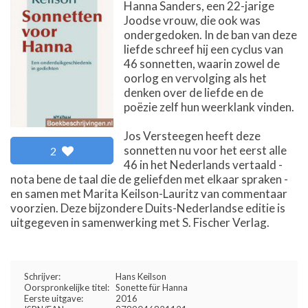
Hanna Sanders, een 22-jarige
Joodse vrouw, die ook was
ondergedoken. In de ban van deze
liefde schreef hij een cyclus van
46 sonnetten, waarin zowel de
oorlog en vervolging als het
denken over de liefde en de
poëzie zelf hun weerklank vinden.
Jos Versteegen heeft deze
sonnetten nu voor het eerst alle
2
46 in het Nederlands vertaald -
nota bene de taal die de geliefden met elkaar spraken -
en samen met Marita Keilson-Lauritz van commentaar
voorzien. Deze bijzondere Duits-Nederlandse editie is
uitgegeven in samenwerking met S. Fischer Verlag.
Schrijver:
Hans Keilson
Oorspronkelijke titel:
Sonette für Hanna
Eerste uitgave:
2016