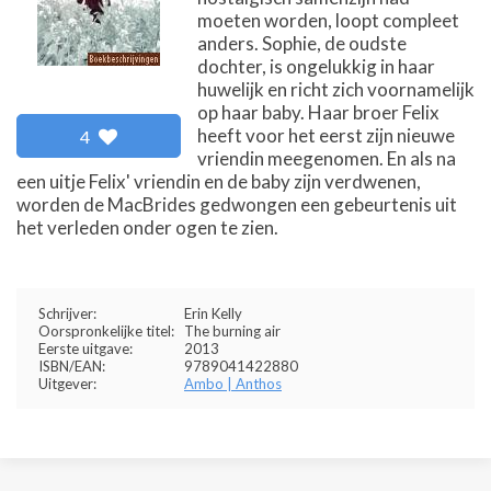
moeten worden, loopt compleet
anders. Sophie, de oudste
dochter, is ongelukkig in haar
huwelijk en richt zich voornamelijk
op haar baby. Haar broer Felix
heeft voor het eerst zijn nieuwe
4
vriendin meegenomen. En als na
een uitje Felix' vriendin en de baby zijn verdwenen,
worden de MacBrides gedwongen een gebeurtenis uit
het verleden onder ogen te zien.
Schrijver:
Erin Kelly
Oorspronkelijke titel:
The burning air
Eerste uitgave:
2013
ISBN/EAN:
9789041422880
Uitgever:
Ambo | Anthos