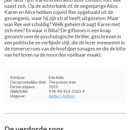
naast zich. Op de achterbank zit de negenjarige Alice.
Karen en Alice hebben zojuist Rex opgehaald uit de
gevangenis, waar hij zijn straf heeft uitgezeten. Maar
was Rex wel schuldig? Welk geheim draagt Karen met
zich mee? En waar is Biba? De gifboom is een knap
geconstrueerde psychologische thriller, geschreven in
een poëtische en verfijnde stijl, die de lezer meeneemt in
de zomerse roes van de hoofdpersonages en die de kilte
van het leven na de moorden voelbaar maakt.
Schrijver:
Erin Kelly
Oorspronkelijke titel:
The poison tree
Eerste uitgave:
2010
ISBN/EAN:
978-90-414-1563-9
Uitgever:
Ambo | Anthos
De verdorde roos