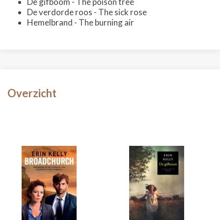
De gifboom - The poison tree
De verdorde roos - The sick rose
Hemelbrand - The burning air
Overzicht