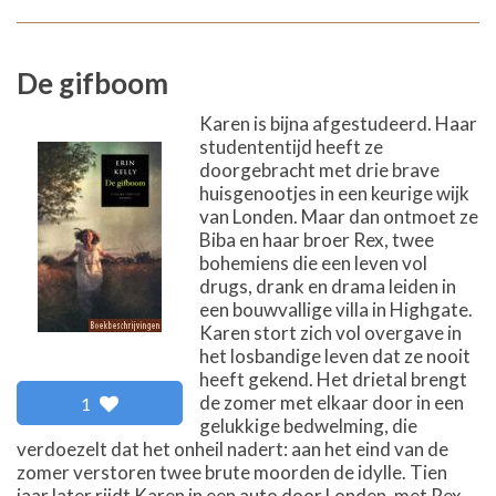
De gifboom
Karen is bijna afgestudeerd. Haar
studententijd heeft ze
doorgebracht met drie brave
huisgenootjes in een keurige wijk
van Londen. Maar dan ontmoet ze
Biba en haar broer Rex, twee
bohemiens die een leven vol
drugs, drank en drama leiden in
een bouwvallige villa in Highgate.
Karen stort zich vol overgave in
het losbandige leven dat ze nooit
heeft gekend. Het drietal brengt
de zomer met elkaar door in een
1
gelukkige bedwelming, die
verdoezelt dat het onheil nadert: aan het eind van de
zomer verstoren twee brute moorden de idylle. Tien
jaar later rijdt Karen in een auto door Londen, met Rex