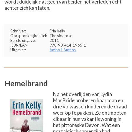
wordt duidelijk dat geen van beiden het verleden echt
achter zich kan laten.
Schrijver:
Erin Kelly
Oorspronkelijke titel:
The sick rose
Eerste uitgave:
2011
ISBN/EAN:
978-90-414-1965-1
Uitgever:
Ambo | Anthos
Hemelbrand
Na het overlijden van Lydia
MacBride proberen haar man en
drie volwassen kinderen de draad
weer op te pakken. Ze ontmoeten
elkaar in hun vakantiewoning in
het pittoreske Devon. Wat een
nostalgisch samenzijn had