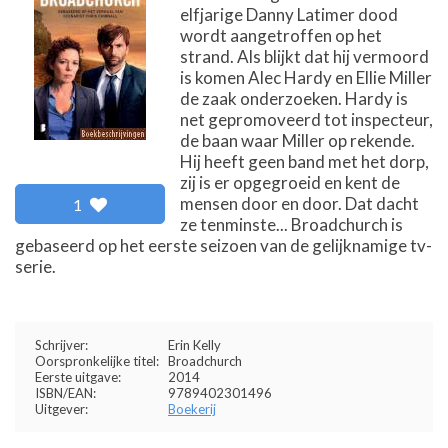
elfjarige Danny Latimer dood
wordt aangetroffen op het
strand. Als blijkt dat hij vermoord
is komen Alec Hardy en Ellie Miller
de zaak onderzoeken. Hardy is
net gepromoveerd tot inspecteur,
de baan waar Miller op rekende.
Hij heeft geen band met het dorp,
zij is er opgegroeid en kent de
mensen door en door. Dat dacht
1
ze tenminste... Broadchurch is
gebaseerd op het eerste seizoen van de gelijknamige tv-
serie.
Schrijver:
Erin Kelly
Oorspronkelijke titel:
Broadchurch
Eerste uitgave:
2014
ISBN/EAN:
9789402301496
Uitgever:
Boekerij