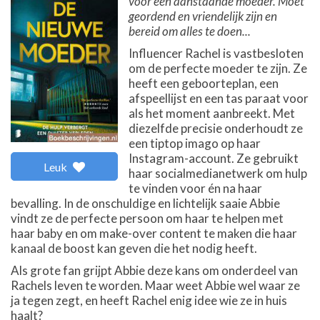
voor een aanstaande moeder. Moet
geordend en vriendelijk zijn en
bereid om alles te doen...
Influencer Rachel is vastbesloten
om de perfecte moeder te zijn. Ze
heeft een geboorteplan, een
afspeellijst en een tas paraat voor
als het moment aanbreekt. Met
diezelfde precisie onderhoudt ze
een tiptop imago op haar
Instagram-account. Ze gebruikt
Leuk
haar socialmedianetwerk om hulp
te vinden voor én na haar
bevalling. In de onschuldige en lichtelijk saaie Abbie
vindt ze de perfecte persoon om haar te helpen met
haar baby en om make-over content te maken die haar
kanaal de boost kan geven die het nodig heeft.
Als grote fan grijpt Abbie deze kans om onderdeel van
Rachels leven te worden. Maar weet Abbie wel waar ze
ja tegen zegt, en heeft Rachel enig idee wie ze in huis
haalt?