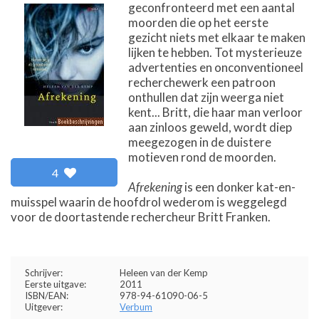
geconfronteerd met een aantal
moorden die op het eerste
gezicht niets met elkaar te maken
lijken te hebben. Tot mysterieuze
advertenties en onconventioneel
recherchewerk een patroon
onthullen dat zijn weerga niet
kent... Britt, die haar man verloor
aan zinloos geweld, wordt diep
meegezogen in de duistere
motieven rond de moorden.
4
Afrekening
is een donker kat-en-
muisspel waarin de hoofdrol wederom is weggelegd
voor de doortastende rechercheur Britt Franken.
Schrijver:
Heleen van der Kemp
Eerste uitgave:
2011
ISBN/EAN:
978-94-61090-06-5
Uitgever:
Verbum