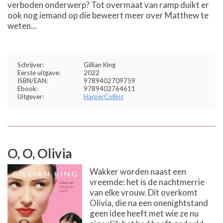
verboden onderwerp? Tot overmaat van ramp duikt er
ook nog iemand op die beweert meer over Matthew te
weten...
Schrijver:
Gillian King
Eerste uitgave:
2022
ISBN/EAN:
9789402709759
Ebook:
9789402764611
Uitgever:
HarperCollins
O, O, Olivia
Wakker worden naast een
vreemde: het is de nachtmerrie
van elke vrouw. Dit overkomt
Olivia, die na een onenightstand
geen idee heeft met wie ze nu