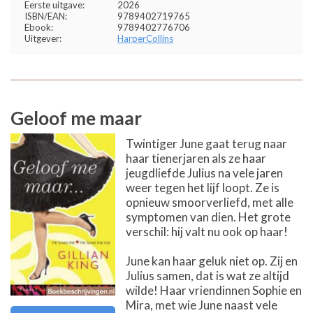
Eerste uitgave:
2026
ISBN/EAN:
9789402719765
Ebook:
9789402776706
Uitgever:
HarperCollins
Geloof me maar
Twintiger June gaat terug naar
haar tienerjaren als ze haar
jeugdliefde Julius na vele jaren
weer tegen het lijf loopt. Ze is
opnieuw smoorverliefd, met alle
symptomen van dien. Het grote
verschil: hij valt nu ook op haar!
June kan haar geluk niet op. Zij en
Julius samen, dat is wat ze altijd
wilde! Haar vriendinnen Sophie en
Mira, met wie June naast vele