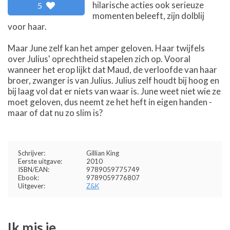
hilarische acties ook serieuze
5
momenten beleeft, zijn dolblij
voor haar.
Maar June zelf kan het amper geloven. Haar twijfels
over Julius' oprechtheid stapelen zich op. Vooral
wanneer het erop lijkt dat Maud, de verloofde van haar
broer, zwanger is van Julius. Julius zelf houdt bij hoog en
bij laag vol dat er niets van waar is. June weet niet wie ze
moet geloven, dus neemt ze het heft in eigen handen -
maar of dat nu zo slim is?
Schrijver:
Gillian King
Eerste uitgave:
2010
ISBN/EAN:
9789059775749
Ebook:
9789059776807
Uitgever:
Z&K
Ik mis je