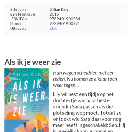
Schrijver:
Gillian King
Eerste uitgave:
2015
ISBN/EAN:
9789401900584
Ebook:
9789401900591
Uitgever:
Z&K
Als ik je weer zie
Hun wegen scheidden met een
reden. Nu komen ze elkaar toch
weer tegen...
Lily wil best een tijdje op het
dochtertje van haar beste
vriendin Sara passen als die
plotseling weg moet. Totdat ze
ontdekt wie Sara daarvoor nog
meer heeft ingeschakeld: Seb. Hij
is vreselijk knap, grappig en