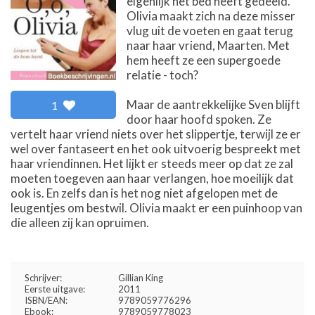
eigenlijk het bed heeft gedeeld.
Olivia maakt zich na deze misser
vlug uit de voeten en gaat terug
naar haar vriend, Maarten. Met
hem heeft ze een supergoede
relatie - toch?
Maar de aantrekkelijke Sven blijft
1
door haar hoofd spoken. Ze
vertelt haar vriend niets over het slippertje, terwijl ze er
wel over fantaseert en het ook uitvoerig bespreekt met
haar vriendinnen. Het lijkt er steeds meer op dat ze zal
moeten toegeven aan haar verlangen, hoe moeilijk dat
ook is. En zelfs dan is het nog niet afgelopen met de
leugentjes om bestwil. Olivia maakt er een puinhoop van
die alleen zij kan opruimen.
Schrijver:
Gillian King
Eerste uitgave:
2011
ISBN/EAN:
9789059776296
Ebook:
9789059778023