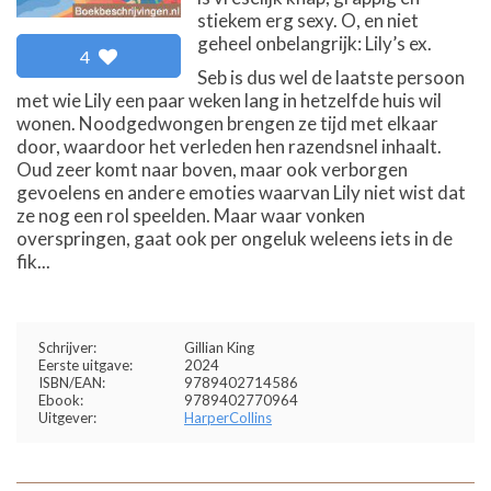
stiekem erg sexy. O, en niet
geheel onbelangrijk: Lily’s ex.
4
Seb is dus wel de laatste persoon
met wie Lily een paar weken lang in hetzelfde huis wil
wonen. Noodgedwongen brengen ze tijd met elkaar
door, waardoor het verleden hen razendsnel inhaalt.
Oud zeer komt naar boven, maar ook verborgen
gevoelens en andere emoties waarvan Lily niet wist dat
ze nog een rol speelden. Maar waar vonken
overspringen, gaat ook per ongeluk weleens iets in de
fik...
Schrijver:
Gillian King
Eerste uitgave:
2024
ISBN/EAN:
9789402714586
Ebook:
9789402770964
Uitgever:
HarperCollins