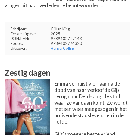
vragen uit haar verleden te beantwoorden...
Schrijver:
Gillian King
Eerste uitgave:
2025
ISBN/EAN:
9789402717143
Ebook:
9789402774320
Uitgever:
HarperCollins
Zestig dagen
Emma verhuist vier jaar na de
dood van haar verloofde Gijs
terug naar Den Haag, de stad
waar ze vandaan komt. Ze wordt
meteen weer meegezogen in het
bruisende stadsleven... en in de
liefde!
Gijs' vroegere beste vriend