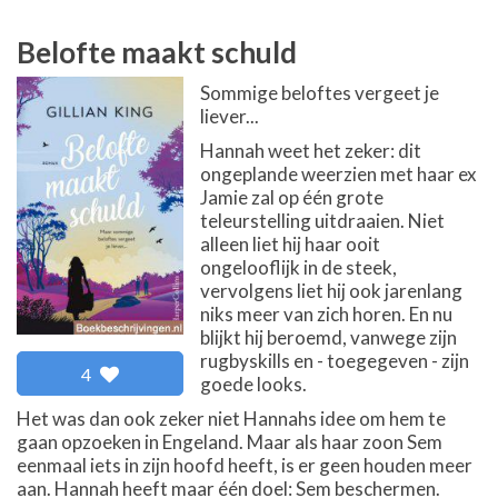
Belofte maakt schuld
Sommige beloftes vergeet je
liever...
Hannah weet het zeker: dit
ongeplande weerzien met haar ex
Jamie zal op één grote
teleurstelling uitdraaien. Niet
alleen liet hij haar ooit
ongelooflijk in de steek,
vervolgens liet hij ook jarenlang
niks meer van zich horen. En nu
blijkt hij beroemd, vanwege zijn
rugbyskills en - toegegeven - zijn
4
goede looks.
Het was dan ook zeker niet Hannahs idee om hem te
gaan opzoeken in Engeland. Maar als haar zoon Sem
eenmaal iets in zijn hoofd heeft, is er geen houden meer
aan. Hannah heeft maar één doel: Sem beschermen.