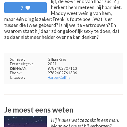
lijf, de ex-vriend van haar zus. Zij
herkent hem meteen, hij haar niet.
7
Maddy weet weinig van hem,
maar één ding is zeker: Frenk is foute boel. Wat is er
tussen die twee gebeurd? Is hij wel te vertrouwen? En
waarom staat hij daar zó ongelooflijk sexy te doen, dat
ze daar niet meer helder over na kan denken?
Schrijver:
Gillian King
Eerste uitgave:
2021
ISBN/EAN:
9789402707113
Ebook:
9789402761306
Uitgever:
HarperCollins
Je moest eens weten
Hij is alles wat ze zoekt in een man.
Maar wat houdt hij verborgen?