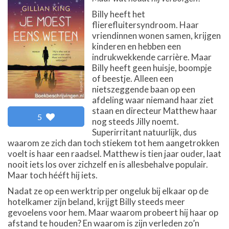
Billy heeft het
flierefluitersyndroom. Haar
vriendinnen wonen samen, krijgen
kinderen en hebben een
indrukwekkende carrière. Maar
Billy heeft geen huisje, boompje
of beestje. Alleen een
nietszeggende baan op een
afdeling waar niemand haar ziet
staan en directeur Matthew haar
5
nog steeds Jilly noemt.
Superirritant natuurlijk, dus
waarom ze zich dan toch stiekem tot hem aangetrokken
voelt is haar een raadsel. Matthew is tien jaar ouder, laat
nooit iets los over zichzelf en is allesbehalve populair.
Maar toch hééft hij iets.
Nadat ze op een werktrip per ongeluk bij elkaar op de
hotelkamer zijn beland, krijgt Billy steeds meer
gevoelens voor hem. Maar waarom probeert hij haar op
afstand te houden? En waarom is zijn verleden zo’n