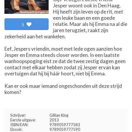
Jesper woont ook in Den Haag.
Hij heeft zijn leven op de rit, met
een leuke baan en een goede
relatie. Maar als hij Emma na al die
5
jaren terugziet, raakt zijn
zekerheid aan het wankelen.
Eef, Jespers vriendin, moet met lede ogen aanzien hoe
Jesper en Emma steeds closer worden. In een laatste
wanhoopspoging eist ze dat de twee zestig dagen geen
contact met elkaar hebben zodat zij Jesper ervan kan
overtuigen dat hij bij háár hoort, niet bij Emma.
Kan er ook maar iemand ongeschonden uit deze strijd
komen?
Schrijver:
Gillian King
Eerste uitgave:
2013
ISBN/EAN:
9789059777583
Ebook:
9789059777590