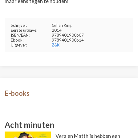
maar eens tegen te houden!
Schrijver:
Gillian King
Eerste uitgave:
2014
ISBN/EAN:
9789401900607
Ebook:
9789401900614
Uitgever:
Z&K
E-books
Acht minuten
Vera en Matthijs hebben een