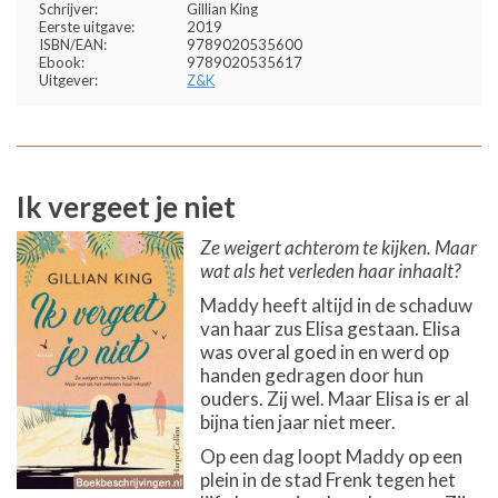
Schrijver:
Gillian King
Eerste uitgave:
2019
ISBN/EAN:
9789020535600
Ebook:
9789020535617
Uitgever:
Z&K
Ik vergeet je niet
Ze weigert achterom te kijken. Maar
wat als het verleden haar inhaalt?
Maddy heeft altijd in de schaduw
van haar zus Elisa gestaan. Elisa
was overal goed in en werd op
handen gedragen door hun
ouders. Zij wel. Maar Elisa is er al
bijna tien jaar niet meer.
Op een dag loopt Maddy op een
plein in de stad Frenk tegen het