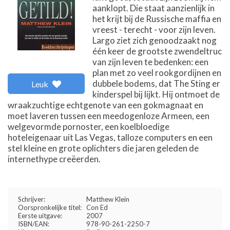
aanklopt. Die staat aanzienlijk in
het krijt bij de Russische maffia en
vreest - terecht - voor zijn leven.
Largo ziet zich genoodzaakt nog
één keer de grootste zwendeltruc
van zijn leven te bedenken: een
plan met zo veel rookgordijnen en
dubbele bodems, dat The Sting er
Leuk
kinderspel bij lijkt. Hij ontmoet de
wraakzuchtige echtgenote van een gokmagnaat en
moet laveren tussen een meedogenloze Armeen, een
welgevormde pornoster, een koelbloedige
hoteleigenaar uit Las Vegas, talloze computers en een
stel kleine en grote oplichters die jaren geleden de
internethype creëerden.
Schrijver:
Matthew Klein
Oorspronkelijke titel:
Con Ed
Eerste uitgave:
2007
ISBN/EAN:
978-90-261-2250-7