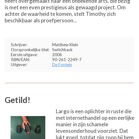
heeft overgemaakt naar een onbekende arts, die bezig
is met een even prestigieus als gewaagd project. Om
achter de waarheid te komen, stelt Timothy zich
beschikbaar als proefpersoon...
Schrijver:
Matthew Klein
Oorspronkelijke titel:
Switchback
Eerste uitgave:
2006
ISBN/EAN:
90-261-2249-7
Uitgever:
De Fontein
Getild!
Largo is een oplichter in ruste die
met internethandel op een eerlijke
manier in zijn schamele
levensonderhoud voorziet. Dat
lukt goed, totdat zijn zoon bij hem